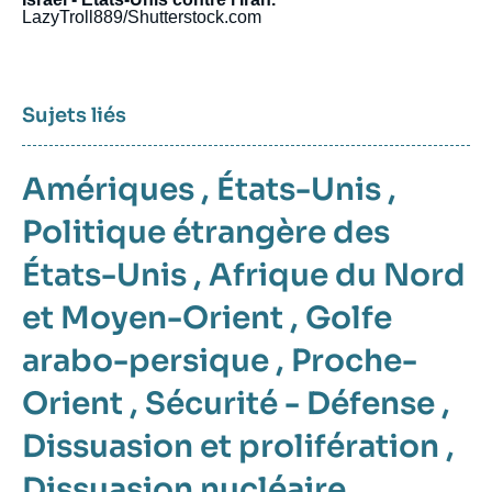
LazyTroll889/Shutterstock.com
Sujets liés
Amériques
,
États-Unis
,
Politique étrangère des
États-Unis
,
Afrique du Nord
et Moyen-Orient
,
Golfe
arabo-persique
,
Proche-
Orient
,
Sécurité - Défense
,
Dissuasion et prolifération
,
Dissuasion nucléaire
,