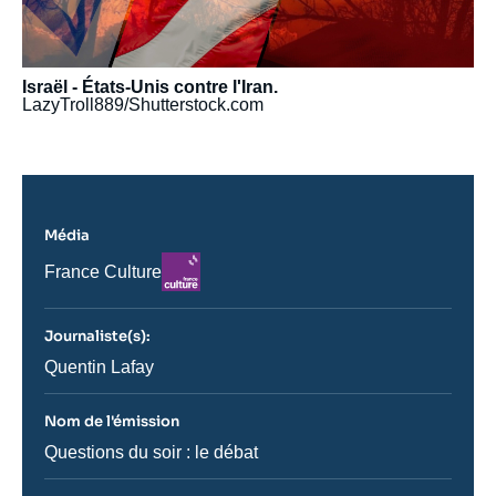
Israël - États-Unis contre l'Iran.
LazyTroll889/Shutterstock.com
Média
Logo
Nom
France Culture
du
journal,
revue
Journaliste(s):
ou
émission
Journaliste
Quentin Lafay
Nom de l'émission
Nom
Questions du soir : le débat
de
l'émission