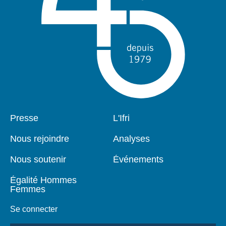
Pied
Presse
Navigation
L'Ifri
de
principale
page
Nous rejoindre
Analyses
Nous soutenir
Événements
Égalité Hommes
Femmes
Se connecter