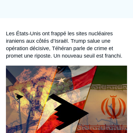
Se connecter
Nous soutenir
Accroche
Les États-Unis ont frappé les sites nucléaires
iraniens aux côtés d’Israël. Trump salue une
opération décisive, Téhéran parle de crime et
promet une riposte. Un nouveau seuil est franchi.
Image
principale
médiatique