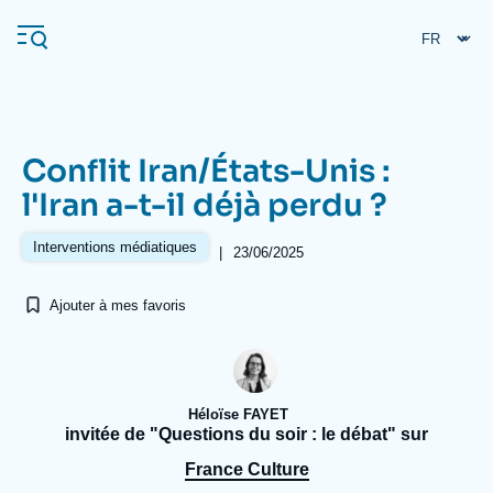
Aller
Panneau de gestion des cookies
au
contenu
principal
Conflit Iran/États-Unis :
Navigation
l'Iran a-t-il déjà perdu ?
principale
L'Ifri
Interventions médiatiques
|
23/06/2025
Ajouter à mes favoris
Analyses
À propos de l'Ifri
Recherches fréquentes
Événements
L'Ifri en bref
Proche-Orient
Héloïse FAYET
invitée de "Questions du soir : le débat" sur
France Culture