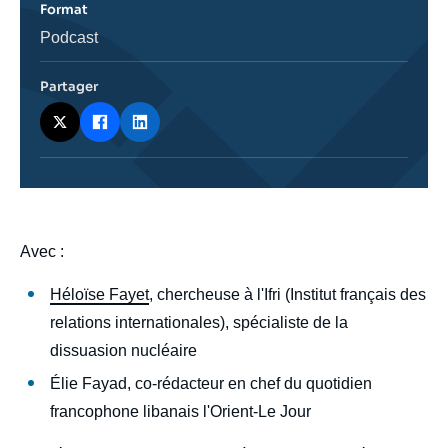
Format
Catégorie
Podcast
journalistique
Partager
body
Avec :
Héloïse Fayet
, chercheuse à l'Ifri (Institut français des
relations internationales), spécialiste de la
dissuasion nucléaire
Élie Fayad, co-rédacteur en chef du quotidien
francophone libanais l'Orient-Le Jour