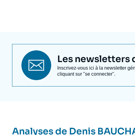
Titre
Les newsletters de
newsletter
Texte
Inscrivez-vous ici à la newsletter gé
Newsletter
cliquant sur "se connecter".
Analyses de
Denis BAUCH