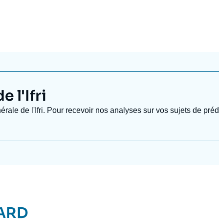
Po Paris, il est ancien élève de l’Ecole 
 l'Ifri
nérale de l'Ifri. Pour recevoir nos analyses sur vos sujets de pr
ARD