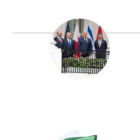
Image
principale
Image
principale