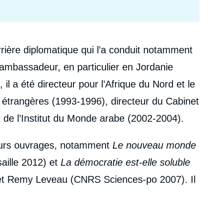
ière diplomatique qui l’a conduit notamment
ambassadeur, en particulier en Jordanie
l a été directeur pour l’Afrique du Nord et le
 étrangères (1993-1996), directeur du Cabinet
 de l’Institut du Monde arabe (2002-2004).
ieurs ouvrages, notamment
Le nouveau monde
aille 2012) et
La démocratie est-elle soluble
t Remy Leveau (CNRS Sciences-po 2007). Il
gère, Ramsès, le site Boulevard Extérieur, la
ndation Charles de Gaulle. Diplômé de Science-