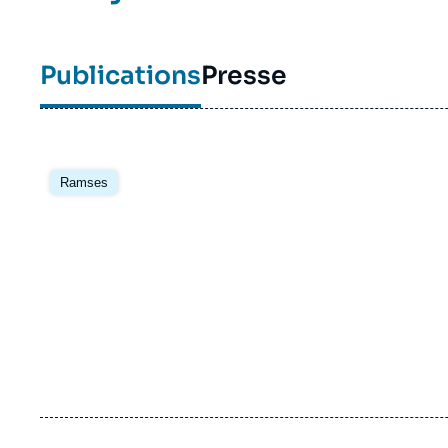
Publications
Presse
Image
principale
Ramses