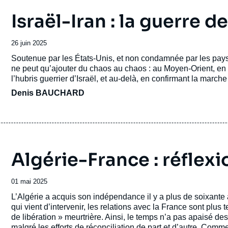
Israël-Iran : la guerre de
Date
26 juin 2025
de
Accroche
Soutenue par les États-Unis, et non condamnée par les pays 
publication
ne peut qu’ajouter du chaos au chaos : au Moyen-Orient, en 
l’hubris guerrier d’Israël, et au-delà, en confirmant la marche
Denis BAUCHARD
Algérie-France : réflexi
Date
01 mai 2025
de
Accroche
L’Algérie a acquis son indépendance il y a plus de soixant
publication
qui vient d’intervenir, les relations avec la France sont plus
de libération » meurtrière. Ainsi, le temps n’a pas apaisé de
malgré les efforts de réconciliation de part et d’autre. Comme