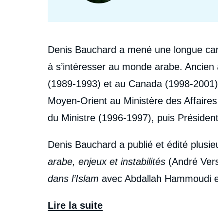
recherche
Biographie
Denis Bauchard a mené une longue carr
à s’intéresser au monde arabe. Ancien 
(1989-1993) et au Canada (1998-2001), i
Moyen-Orient au Ministère des Affaires
du Ministre (1996-1997), puis Président
Denis Bauchard a publié et édité plus
arabe, enjeux et instabilités
(André Vers
dans l’Islam
avec Abdallah Hammoudi e
écrit régulièrement pour Politique étran
Lire la suite
revue Esprit, la revue Espoir de la Fo