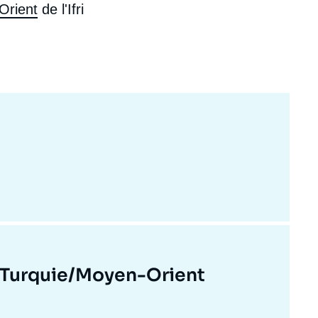
Orient
de l'Ifri
ecrutement
écurité - Défense
ocuments de référence
echnologie
Turquie/Moyen-Orient