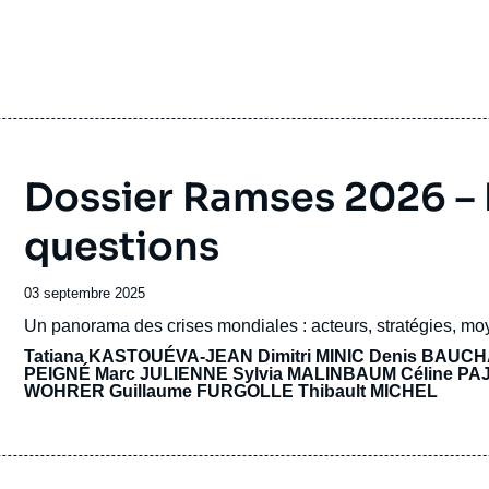
Dossier Ramses 2026 –
questions
Date
03 septembre 2025
de
Accroche
Un panorama des crises mondiales : acteurs, stratégies, moy
publication
Tatiana KASTOUÉVA-JEAN
Dimitri MINIC
Denis BAUC
PEIGNÉ
Marc JULIENNE
Sylvia MALINBAUM
Céline PA
WOHRER
Guillaume FURGOLLE
Thibault MICHEL