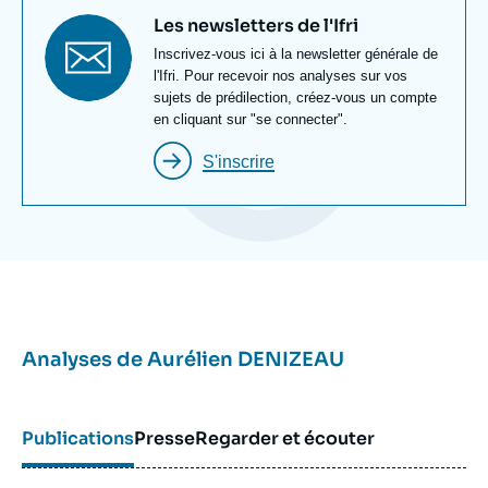
Titre
Les newsletters de l'Ifri
newsletter
Texte
Inscrivez-vous ici à la newsletter générale de
Newsletter
l'Ifri. Pour recevoir nos analyses sur vos
sujets de prédilection, créez-vous un compte
en cliquant sur "se connecter".
S'inscrire
Analyses de
Aurélien DENIZEAU
Publications
Presse
Regarder et écouter