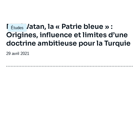
Image
Mavi Vatan, la « Patrie bleue » :
Études
principale
Origines, influence et limites d’une
doctrine ambitieuse pour la Turquie
Date
29 avril 2021
de
publication