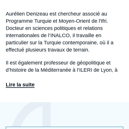
Aurélien Denizeau est chercheur associé au
Biographie
Programme Turquie et Moyen-Orient de l'Ifri.
Docteur en sciences politiques et relations
internationales de l’INALCO, il travaille en
particulier sur la Turquie contemporaine, où il a
effectué plusieurs travaux de terrain.
Il est également professeur de géopolitique et
d’histoire de la Méditerranée à l’ILERI de Lyon, à
l’Institut Catholique de Paris et à HEIP.
Lire la suite
Eléments
a
la
une