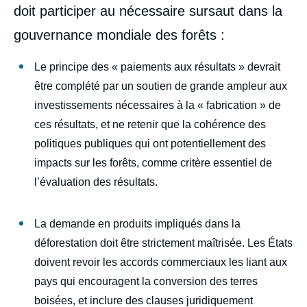
doit participer au nécessaire sursaut dans la
gouvernance mondiale des forêts :
Le principe des « paiements aux résultats » devrait
être complété par un soutien de grande ampleur aux
investissements nécessaires à la « fabrication » de
ces résultats, et ne retenir que la cohérence des
politiques publiques qui ont potentiellement des
impacts sur les forêts, comme critère essentiel de
Image
l’évaluation des résultats.
de
couverture
de
la
La demande en produits impliqués dans la
publication
déforestation doit être strictement maîtrisée. Les États
doivent revoir les accords commerciaux les liant aux
pays qui encouragent la conversion des terres
Alain KARSENTY, « Géopolitique des forêts
boisées, et inclure des clauses juridiquement