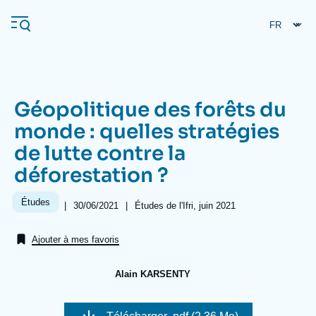
Aller
Panneau de gestion des cookies
au
contenu
principal
Géopolitique des forêts du
Navigation
monde : quelles stratégies
principale
de lutte contre la
L'Ifri
déforestation ?
Analyses
Études
|
Date
30/06/2021
|
Références
Études de l'Ifri, juin 2021
de
À propos de l'Ifri
Recherches fréquentes
publication
Ajouter à mes favoris
Événements
L'Ifri en bref
Proche-Orient
Alain KARSENTY
Image
de