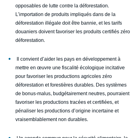
du monde : quelles stratégies de lutte
opposables de lutte contre la déforestation.
contre la déforestation ? », Études, Ifri, 30
juin 2021.
L’importation de produits impliqués dans de la
Copier
déforestation illégale doit être bannie, et les tarifs
douaniers doivent favoriser les produits certifiés zéro
déforestation.
Il convient d’aider les pays en développement à
mettre en œuvre une fiscalité écologique incitative
pour favoriser les productions agricoles zéro
déforestation et forestières durables. Des systèmes
de bonus-malus, budgétairement neutres, pourraient
favoriser les productions tracées et certifiées, et
pénaliser les productions d’origine incertaine et
vraisemblablement non durables.