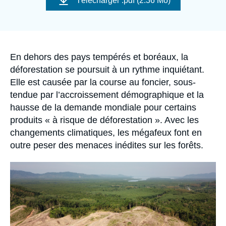
Télécharger
.pdf (2.36 Mo)
Se connecter
couverture
de
la
publication
Nous soutenir
Accroche
En dehors des pays tempérés et boréaux, la
déforestation se poursuit à un rythme inquiétant.
Elle est causée par la course au foncier, sous-
tendue par l’accroissement démographique et la
hausse de la demande mondiale pour certains
produits « à risque de déforestation ». Avec les
changements climatiques, les mégafeux font en
outre peser des menaces inédites sur les forêts.
Image
principale