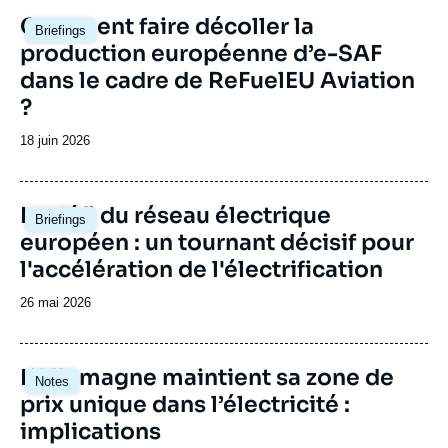
Image
Comment faire décoller la
Briefings
principale
production européenne d’e-SAF
dans le cadre de ReFuelEU Aviation
?
Date
18 juin 2026
de
publication
Image
Le défi du réseau électrique
Briefings
principale
européen : un tournant décisif pour
l'accélération de l'électrification
Date
26 mai 2026
de
publication
Image
L’Allemagne maintient sa zone de
Notes
principale
prix unique dans l’électricité :
implications