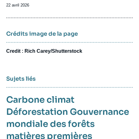
Date
22 avril 2026
de
publication
Crédits image de la page
Credit : Rich Carey/Shutterstock
Sujets liés
Carbone
climat
Déforestation
Gouvernance
mondiale des forêts
matières premières