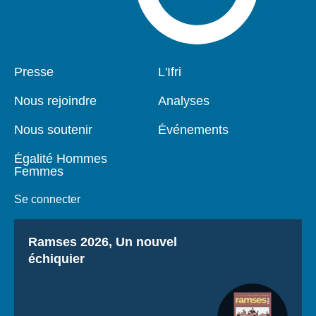
Pied
Presse
Navigation
L'Ifri
de
principale
page
Nous rejoindre
Analyses
Nous soutenir
Événements
Égalité Hommes
Femmes
Se connecter
Titre
Ramses 2026, Un nouvel
échiquier