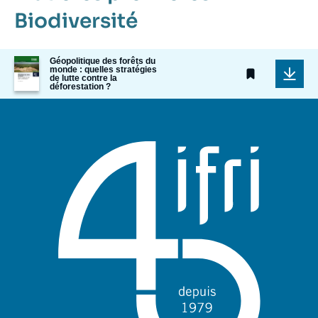
Biodiversité
Image
Géopolitique des forêts du
monde : quelles stratégies
de
de lutte contre la
couverture
déforestation ?
de
la
publication