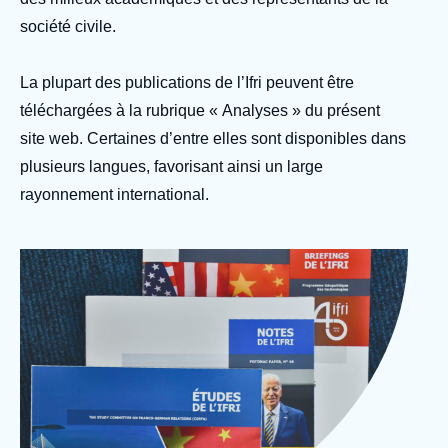
Se connecter
société civile.
Nous soutenir
La plupart des publications de l’Ifri peuvent être
téléchargées à la rubrique « Analyses » du présent
site web. Certaines d’entre elles sont disponibles dans
plusieurs langues, favorisant ainsi un large
rayonnement international.
Image
Photo Ifri Publications
d'en-
© Ifri
tête