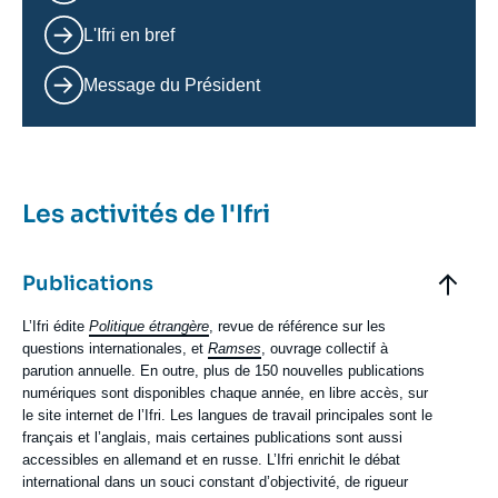
L'Ifri en bref
Message du Président
Les activités de l'Ifri
Elements
accordéon
Titre
Publications
Contenu
L’Ifri édite
Politique étrangère
, revue de référence sur les
texte
questions internationales, et
Ramses
, ouvrage collectif à
parution annuelle. En outre, plus de 150 nouvelles publications
numériques sont disponibles chaque année, en libre accès, sur
le site internet de l’Ifri. Les langues de travail principales sont le
français et l’anglais, mais certaines publications sont aussi
accessibles en allemand et en russe. L’Ifri enrichit le débat
international dans un souci constant d’objectivité, de rigueur