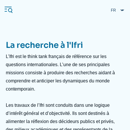
Aller
Panneau de gestion des cookies
au
contenu
principal
La recherche à l'Ifri
Navigation
principale
L’Ifri est le
think tank
français de référence sur les
L'Ifri
questions internationales. L’une de ses principales
missions consiste à produire des recherches aidant à
comprendre et anticiper les dynamiques du monde
Analyses
contemporain.
À propos de l'Ifri
Recherches fréquentes
Événements
L'Ifri en bref
Proche-Orient
Les travaux de l’Ifri sont conduits dans une logique
d’intérêt général et d’objectivité. Ils sont destinés à
alimenter la réflexion des décideurs publics et privés,
des milieux académiques et des représentants de la