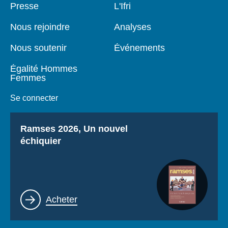
Pied
Presse
Navigation
L'Ifri
de
principale
page
Nous rejoindre
Analyses
Nous soutenir
Événements
Égalité Hommes
Femmes
Se connecter
Titre
Ramses 2026, Un nouvel
échiquier
Lien
Acheter