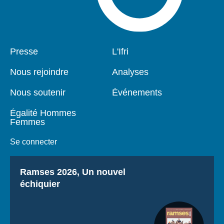
Pied
Presse
Navigation
L'Ifri
de
principale
page
Nous rejoindre
Analyses
Nous soutenir
Événements
Égalité Hommes
Femmes
Se connecter
Titre
Ramses 2026, Un nouvel
échiquier