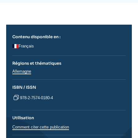
Se connecter
de
la
publication
Nous soutenir
Contenu disponible en :
Français
Régions et thématiques
Régions
Allemagne
ISBN / ISSN
978-2-7574-0180-4
Utilisation
Comment citer cette publication