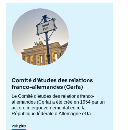
MARCHETTI, « L'Europe et le monde en
2020. Essai de prospective franco-
Image
allemande », Livres, Ifri, 20 décembre 2010.
principale
Copier
Comité d'études des relations
franco-allemandes (Cerfa)
Accroche
Le Comité d'études des relations franco-
centre
allemandes (Cerfa) a été créé en 1954 par un
accord intergouvernemental entre la
République fédérale d’Allemagne et la
France, afin de mieux faire connaître
l'Allemagne en France et analyser les
Voir plus