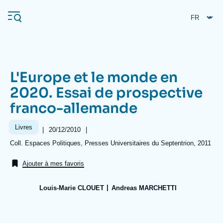
Aller
Panneau de gestion des cookies
au
contenu
principal
L'Europe et le monde en
Navigation
2020. Essai de prospective
principale
franco-allemande
L'Ifri
Livres
|
Date
20/12/2010
|
de
Analyses
Références
Coll. Espaces Politiques, Presses Universitaires du Septentrion, 2011
publication
À propos de l'Ifri
Recherches fréquentes
Ajouter à mes favoris
Événements
L'Ifri en bref
Proche-Orient
Louis-Marie CLOUET
Andreas MARCHETTI
Image
de
couverture