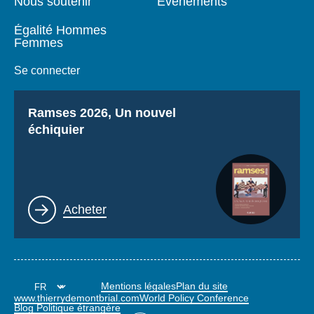
Nous soutenir
Événements
Égalité Hommes
Femmes
Se connecter
Titre
Ramses 2026, Un nouvel
échiquier
Lien
Acheter
Mentions légales
Plan du site
www.thierrydemontbrial.com
World Policy Conference
Blog Politique étrangère