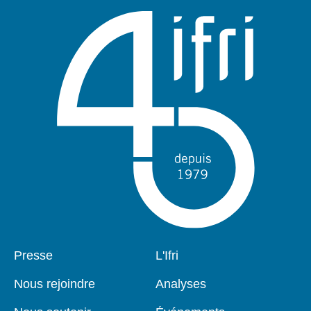
Pied
Presse
Navigation
L'Ifri
de
principale
page
Nous rejoindre
Analyses