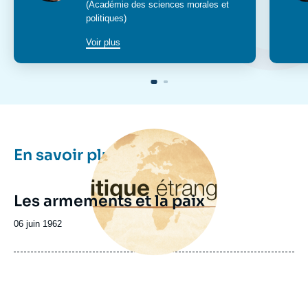
poste
(Académie des sciences morales et
politiques)
Voir plus
Image
principale
En savoir plus
Les armements et la paix
Date
06 juin 1962
de
publication