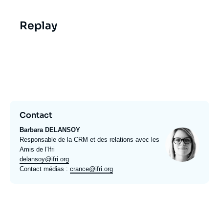
Replay
Video
evenement
Contact
Barbara DELANSOY
Photo
Intitulé
Responsable de la CRM et des relations avec les
du
Amis de l'Ifri
poste
Email
delansoy@ifri.org
expert
Contact médias :
crance@ifri.org