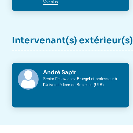
Voir plus
Intervenant(s) extérieur(s)
André Sapir
Senior Fellow chez Bruegel et professeur à
l'Université libre de Bruxelles (ULB)