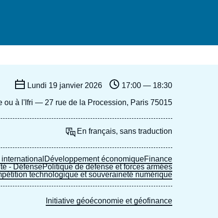
Ramses
Europe
R
S
Politique étrangère
Russie - Eurasie
D
T
Podcast
Afrique du Nord et Moyen-Orient
Lundi 19 janvier 2026
17:00 — 18:30
e ou à l'Ifri — 27 rue de la Procession, Paris 75015
En français, sans traduction
nternational
Développement économique
Finance
té - Défense
Politique de défense et forces armées
pétition technologique et souveraineté numérique
Initiative géoéconomie et géofinance