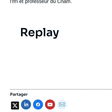
l’Ifri et professeur du Cnam.
Replay
Video
evenement
Partager
X