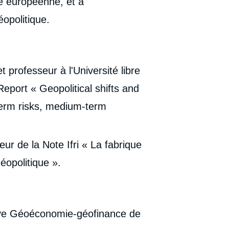
e européenne, et à
éopolitique.
t professeur à l'Université libre
eport « Geopolitical shifts and
term risks, medium-term
uteur de la Note Ifri « La fabrique
éopolitique ».
iative Géoéconomie-géofinance de