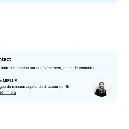
ntact
 toute information sur cet événement, merci de contacter :
Photo
ie MIELLE
ulé
gée de mission auprès du
directeur
de l'Ifri
l
e@ifri.org
e
rt