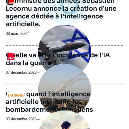
Le ministre des armées Sébastien
Logo
Lecornu annonce la création d’une
agence dédiée à l'intelligence
artificielle.
Image
principale
08 mars 2024
—
médiatique
Quelle va être l'incidence de l'IA
Logo
dans la guerre ?
Image
principale
07 décembre 2023
—
médiatique
Gaza : quand l’intelligence
Logo
artificielle intensifie les
bombardements israéliens
Image
principale
05 décembre 2023
—
médiatique