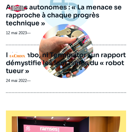
Armes autonomes : « La menace se
Logo
rapproche à chaque progrès
technique »
Image
principale
12 mai 2023
—
médiatique
Ni Rambo, ni Terminator : un rapport
Logo
démystifie les fantasmes du « robot
tueur »
24 mai 2022
—