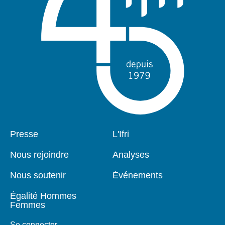
Pied
Presse
Navigation
L'Ifri
de
principale
page
Nous rejoindre
Analyses
Nous soutenir
Événements
Égalité Hommes
Femmes
Se connecter