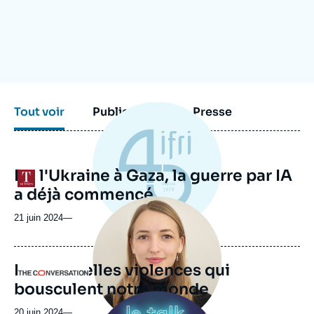
Se connecter
Nous soutenir
Tout voir
Publications
Presse
De l'Ukraine à Gaza, la guerre par IA
Logo
a déjà commencé
Image
principale
21 juin 2024
—
médiatique
Les nouvelles violences qui
Logo
bousculent notre monde
Image
principale
20 juin 2024
—