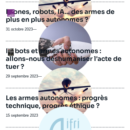
Drones, robots, IA… des armes de
Logo
plus en plus autonomes ?
Image
principale
31 octobre 2023
—
médiatique
Robots et armes autonomes :
Logo
allons-nous déshumaniser l'acte de
tuer ?
Image
principale
29 septembre 2023
—
Les armes autonomes : progrès
technique, progrès éthique ?
Date
15 septembre 2023
de
publication