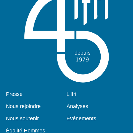
Pied
Presse
Navigation
L'Ifri
de
principale
page
Nous rejoindre
Analyses
Nous soutenir
Événements
Égalité Hommes