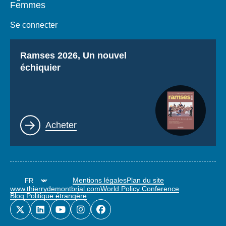
Femmes
Se connecter
Titre
Ramses 2026, Un nouvel
échiquier
Lien
Acheter
Mentions légales
Plan du site
www.thierrydemontbrial.com
World Policy Conference
Blog Politique étrangère