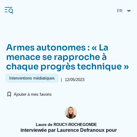
Aller
Panneau de gestion des cookies
au
contenu
principal
Armes autonomes : « La
Navigation
menace se rapproche à
principale
chaque progrès technique »
L'Ifri
Interventions médiatiques
|
12/05/2023
Analyses
Ajouter à mes favoris
À propos de l'Ifri
Recherches fréquentes
Événements
L'Ifri en bref
Proche-Orient
Laure de ROUCY-ROCHEGONDE
interviewée par Laurence Defranoux pour