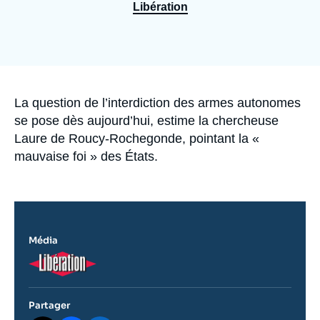
Se connecter
Libération
Nous soutenir
Accroche
La question de l’interdiction des armes autonomes
se pose dès aujourd’hui, estime la chercheuse
Laure de Roucy-Rochegonde, pointant la «
mauvaise foi » des États.
Média
Logo
Partager