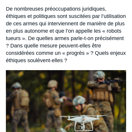
Se connecter
publication
Accroche
De nombreuses préoccupations juridiques,
éthiques et politiques sont suscitées par l’utilisation
Nous soutenir
de ces armes qui interviennent de manière de plus
en plus autonome et que l’on appelle les « robots
tueurs ». De quelles armes parle-t-on précisément
? Dans quelle mesure peuvent-elles être
considérées comme un « progrès » ? Quels enjeux
éthiques soulèvent-elles ?
Image
principale