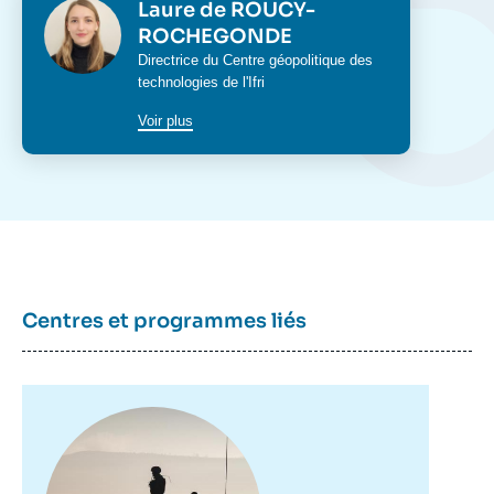
Photo
Laure de ROUCY-
ROCHEGONDE
Intitulé
Directrice du
Centre géopolitique des
du
technologies
de l'Ifri
poste
Voir plus
Centres et programmes liés
Image
principale