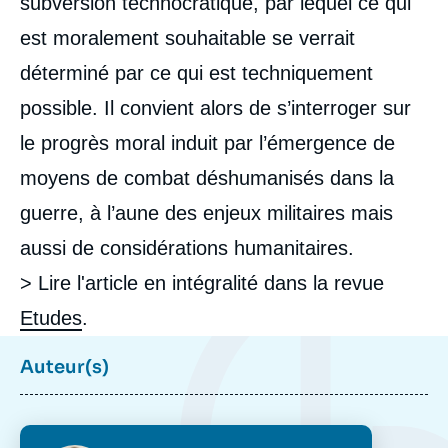
subversion technocratique, par lequel ce qui
est moralement souhaitable se verrait
déterminé par ce qui est techniquement
possible. Il convient alors de s’interroger sur
le progrès moral induit par l’émergence de
Image
de
moyens de combat déshumanisés dans la
couverture
de
guerre, à l’aune des enjeux militaires mais
la
Laure de ROUCY-ROCHEGONDE, « Les
publication
robots tueurs », Articles, Ifri, 11 mars 2024.
aussi de considérations humanitaires.
Copier
> Lire l'article en intégralité dans la revue
Etudes
.
Auteur(s)