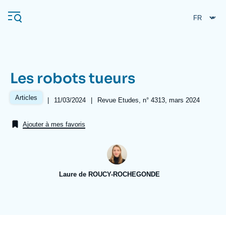
Aller
Panneau de gestion des cookies
au
contenu
principal
Les robots tueurs
Navigation
principale
Articles
|
Date
11/03/2024
|
Références
Revue Etudes, n° 4313, mars 2024
L'Ifri
de
publication
Ajouter à mes favoris
Analyses
À propos de l'Ifri
Recherches fréquentes
Laure de ROUCY-ROCHEGONDE
Événements
L'Ifri en bref
Proche-Orient
Image
de
couverture
de
la