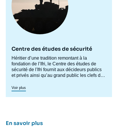
Centre des études de sécurité
Accroche
Héritier d’une tradition remontant à la
centre
fondation de l’Ifri, le Centre des études de
sécurité de l'Ifri fournit aux décideurs publics
et privés ainsi qu’au grand public les clefs de
compréhension des rapports de force et des
modes de conflictualité contemporains et à
Voir plus
venir. Par son positionnement à la jointure du
politique et de l’opérationnel, la crédibilité de
son équipe civilo-militaire et la diffusion large
de ses publications en français et en anglais,
le Centre des études de sécurité constitue
dans le paysage français des
think tanks
un
En savoir plus
pôle unique de recherche et d’influence sur le