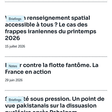
débat de défense national et international.
Image
Vers un renseignement spatial
Briefings
principale
accessible à tous ? Le cas des
frappes iraniennes du printemps
2026
Date
15 juillet 2026
de
publication
Image
Lutter contre la flotte fantôme. La
Notes
principale
France en action
Date
29 juin 2026
de
publication
Image
Stabilité sous pression. Un point de
Briefings
principale
vue pakistanais sur la dissuasion