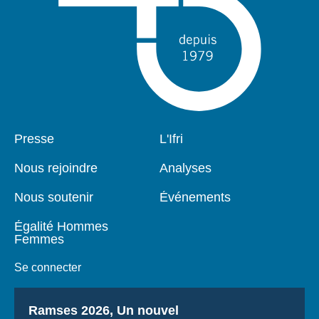
Pied
Presse
Navigation
L'Ifri
de
principale
page
Nous rejoindre
Analyses
Nous soutenir
Événements
Égalité Hommes
Femmes
Se connecter
Titre
Ramses 2026, Un nouvel