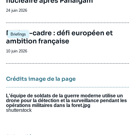
nucléaire après Pahalgam
Date
24 juin 2026
de
publication
Image
Nation-cadre : défi européen et
Briefings
principale
ambition française
Date
10 juin 2026
de
publication
Crédits image de la page
L'équipe de soldats de la guerre moderne utilise un
drone pour la détection et la surveillance pendant les
opérations militaires dans la foret.jpg
shutterstock