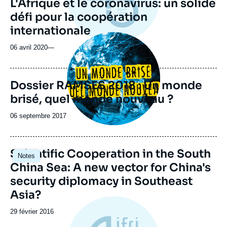
L'Afrique et le coronavirus: un solide
défi pour la coopération
internationale
Image
principale
06 avril 2020
—
Dossier RAMSES 2018 : Un monde
brisé, quel monde nouveau ?
Date
06 septembre 2017
de
publication
Image
Scientific Cooperation in the South
Notes
principale
China Sea: A new vector for China's
security diplomacy in Southeast
Asia?
Date
29 février 2016
de