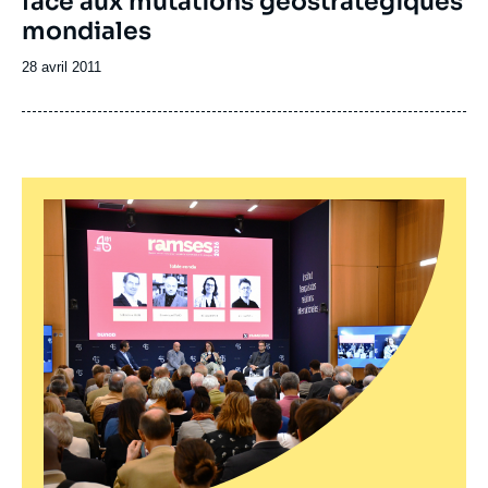
face aux mutations géostratégiques
mondiales
Date
28 avril 2011
de
publication