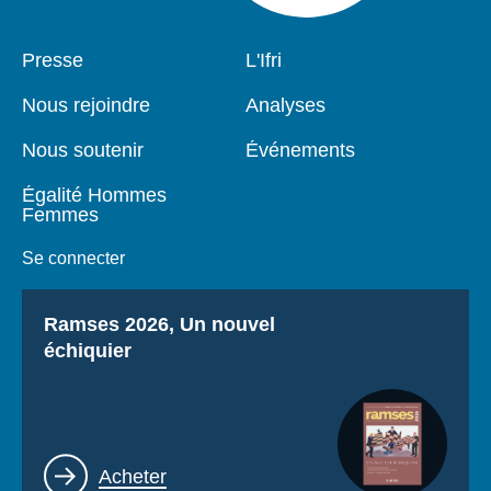
Pied
Presse
Navigation
L'Ifri
de
principale
page
Nous rejoindre
Analyses
Nous soutenir
Événements
Égalité Hommes
Femmes
Se connecter
Titre
Ramses 2026, Un nouvel
échiquier
Lien
Acheter