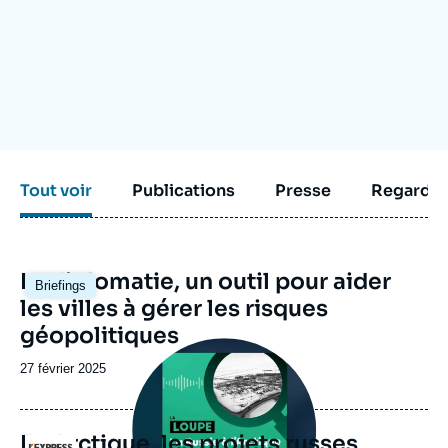
Se connecter
Nous soutenir
Tout voir
Publications
Presse
Regarder
Image
La diplomatie, un outil pour aider
Briefings
principale
les villes à gérer les risques
géopolitiques
Image
principale
Date
27 février 2025
médiatique
de
publication
En Arctique, les projets russes
Logo