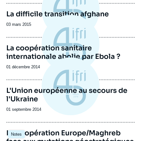
publication
La difficile transition afghane
Date
03 mars 2015
de
publication
La coopération sanitaire
internationale abolie par Ebola ?
Date
01 décembre 2014
de
publication
L'Union européenne au secours de
l'Ukraine
Date
01 septembre 2014
de
publication
La coopération Europe/Maghreb
Notes