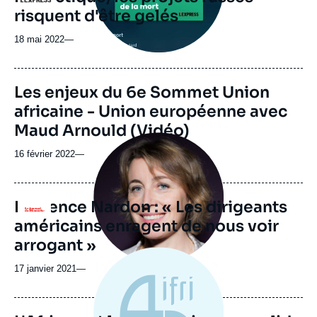
risquent d'être gelés
18 mai 2022
—
Les enjeux du 6e Sommet Union
africaine - Union européenne avec
Maud Arnould (Vidéo)
Image
principale
16 février 2022
—
médiatique
Laurence Nardon : « Les dirigeants
Logo
américains enragent de nous voir
arrogant »
17 janvier 2021
—