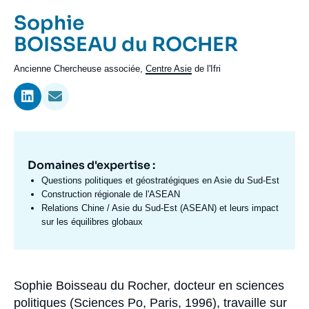
Se connecter
Prénom
Sophie
de
Nom
BOISSEAU du ROCHER
Nous soutenir
l'expert
de
Intitulé
Ancienne Chercheuse associée,
Centre Asie
de l'Ifri
l'expert
du
poste
Domaines d'expertise :
Domaine
d'expertises
Questions politiques et géostratégiques en Asie du Sud-Est
Fr
Construction régionale de l'ASEAN
Relations Chine / Asie du Sud-Est (ASEAN) et leurs impact
sur les équilibres globaux
Sophie Boisseau du Rocher, docteur en sciences
Biographie
politiques (Sciences Po, Paris, 1996), travaille sur