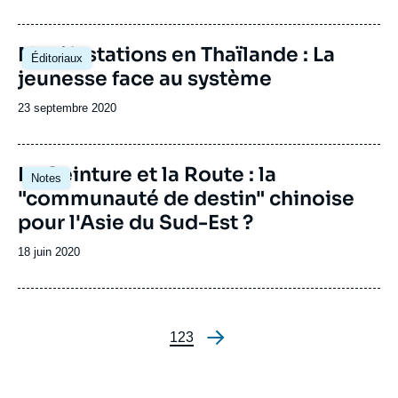
de
publication
Manifestations en Thaïlande : La
Éditoriaux
jeunesse face au système
Date
23 septembre 2020
de
publication
La Ceinture et la Route : la
Notes
"communauté de destin" chinoise
pour l'Asie du Sud-Est ?
Date
18 juin 2020
de
publication
Page
1
Page
2
Page
3
Pagination