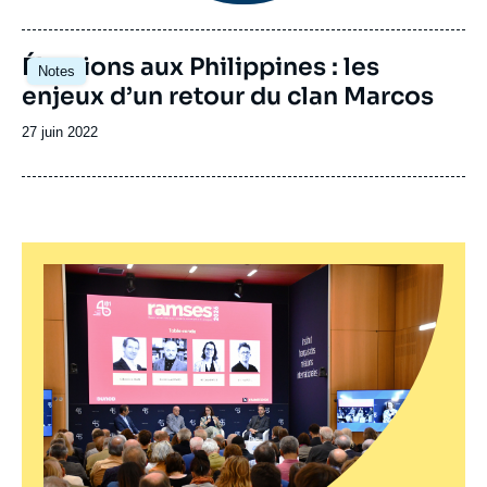
de
publication
Image
Élections aux Philippines : les
Notes
principale
enjeux d’un retour du clan Marcos
Date
27 juin 2022
de
publication