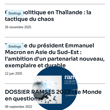
publication
Image
Crise politique en Thaïlande : la
Briefings
principale
tactique du chaos
Date
26 novembre 2025
de
publication
Image
Tournée du président Emmanuel
Briefings
principale
Macron en Asie du Sud-Est :
l'ambition d'un partenariat nouveau,
exemplaire et durable
Image
principale
Date
12 juin 2025
de
publication
DOSSIER RAMSES 2023 : Le Monde
en questions
Date
08 septembre 2022