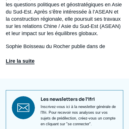
les questions politiques et géostratégiques en Asie
du Sud-Est. Après s’être intéressée à l’ASEAN et
la construction régionale, elle poursuit ses travaux
sur les relations Chine / Asie du Sud-Est (ASEAN)
et leur impact sur les équilibres globaux.
Sophie Boisseau du Rocher publie dans de
nombreuses revues - françaises et étrangères -.
Ses ouvrages portent sur « le Cambodge, la survie
Lire la suite
d’un peuple » (Belin, Paris, 2011), « L’Asie du Sud-
Est prise au piège » (Perrin, Paris, 2009) et «
L’ASEAN et la construction régionale en Asie du
Sud-Est » (L’Harmattan, Paris, 1997). Elle a dirigé
l’édition de l’Annuaire de l’Asie orientale à La
Titre
Les newsletters de l'Ifri
Documentation française (2006 – 2012). Sophie
newsletter
Texte
Inscrivez-vous ici à la newsletter générale de
Boisseau du Rocher a enseigné à Sciences po –
Newsletter
l'Ifri. Pour recevoir nos analyses sur vos
Paris, Sciences po – Le Havre (campus Asie), à
sujets de prédilection, créez-vous un compte
en cliquant sur "se connecter".
l’IHEDN (Institut des hautes Etudes de la Défense