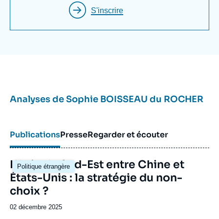
nationale), au Collège Inter-Armé de défense ; elle
S'inscrire
a dirigé (2008 – 2011) l’Observatoire de l’Asie du
Sud-Est pour le compte de la Délégation aux
Affaires Stratégiques du ministère de la Défense.
Analyses de
Sophie BOISSEAU du ROCHER
Publications
Presse
Regarder et écouter
Image
L’Asie du Sud-Est entre Chine et
Politique étrangère
principale
États-Unis : la stratégie du non-
choix ?
Date
02 décembre 2025
de