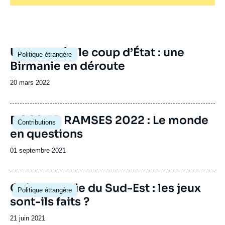
Image
Un an après le coup d’État : une
Politique étrangère
principale
Birmanie en déroute
Date
20 mars 2022
de
publication
Image
DOSSIER RAMSES 2022 : Le monde
Contributions
principale
en questions
Date
01 septembre 2021
de
publication
Image
Chine et Asie du Sud-Est : les jeux
Politique étrangère
principale
sont-ils faits ?
Date
21 juin 2021