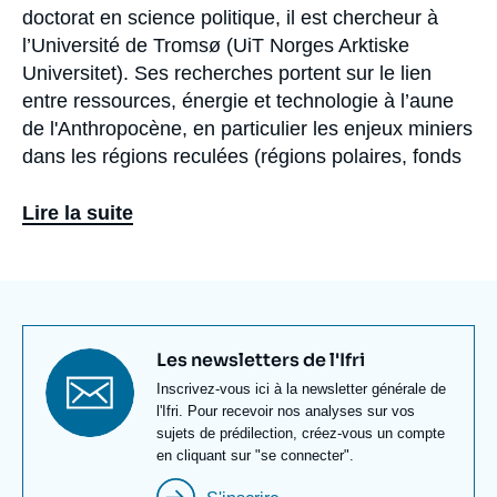
doctorat en science politique, il est chercheur à
l’Université de Tromsø (UiT Norges Arktiske
Universitet). Ses recherches portent sur le lien
entre ressources, énergie et technologie à l’aune
de l'Anthropocène, en particulier les enjeux miniers
dans les régions reculées (régions polaires, fonds
marins et espace extra-atmosphérique).
Lire la suite
En outre, il est chercheur associé au laboratoire
interdisciplinaire des énergies de demain (LIED,
CNRS) au sein de l’Université Paris Cité, et
membre du projet de recherche ANR Strategic
Metals coordonné par le BRGM. Il enseigne
Titre
Les newsletters de l'Ifri
également à l’Académie militaire de Saint-Cyr
newsletter
Texte
Inscrivez-vous ici à la newsletter générale de
Coëtquidan. Par le biais de ses activités
Newsletter
l'Ifri. Pour recevoir nos analyses sur vos
antérieures, il a une importante expérience de
sujets de prédilection, créez-vous un compte
terrain en Europe du Nord, en Russie et en
en cliquant sur "se connecter".
Amérique latine.