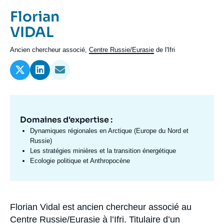
Se connecter
Prénom
Florian
de
Nom
VIDAL
Nous soutenir
l'expert
de
Intitulé
Ancien chercheur associé,
Centre Russie/Eurasie
de l'Ifri
l'expert
du
poste
Domaines d'expertise :
Domaine
d'expertises
Dynamiques régionales en Arctique (Europe du Nord et
Fr
Russie)
Les stratégies minières et la transition énergétique
Ecologie politique et Anthropocène
Florian Vidal est ancien chercheur associé au
Biographie
Centre Russie/Eurasie à l’Ifri. Titulaire d’un