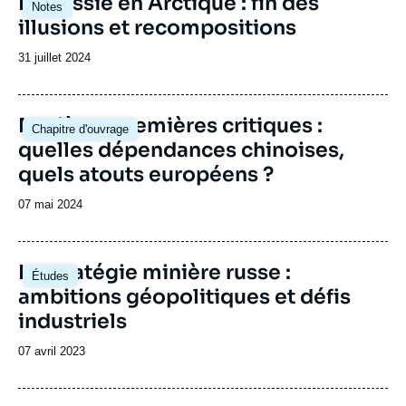
La Russie en Arctique : fin des
Notes
principale
illusions et recompositions
Date
31 juillet 2024
de
publication
Image
Matières premières critiques :
Chapitre d'ouvrage
principale
quelles dépendances chinoises,
quels atouts européens ?
Date
07 mai 2024
de
publication
Image
La stratégie minière russe :
Études
principale
ambitions géopolitiques et défis
industriels
Date
07 avril 2023
de
publication