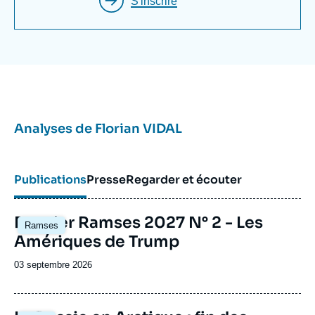
S'inscrire
Analyses de
Florian VIDAL
Publications
Presse
Regarder et écouter
Image
Dossier Ramses 2027 N° 2 - Les
Ramses
principale
Amériques de Trump
Date
03 septembre 2026
de
publication
Image