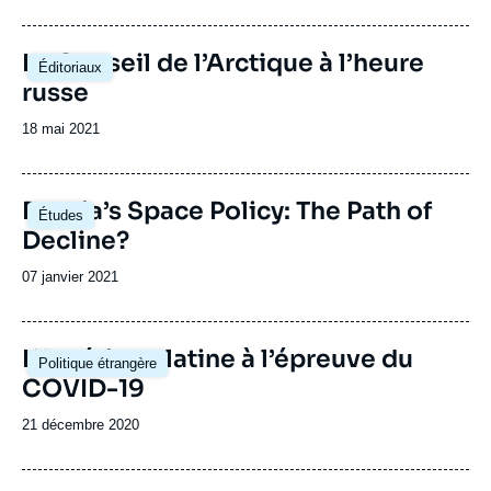
de
publication
Le Conseil de l’Arctique à l’heure
Éditoriaux
russe
Date
18 mai 2021
de
publication
Image
Russia’s Space Policy: The Path of
Études
principale
Decline?
Date
07 janvier 2021
de
publication
Image
L’Amérique latine à l’épreuve du
Politique étrangère
principale
COVID-19
Date
21 décembre 2020
de
publication