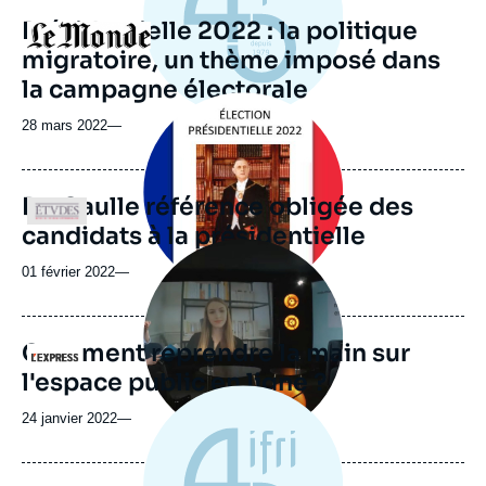
Présidentielle 2022 : la politique
Logo
migratoire, un thème imposé dans
la campagne électorale
Image
principale
28 mars 2022
—
médiatique
De Gaulle référence obligée des
Logo
candidats à la présidentielle
Image
principale
01 février 2022
—
médiatique
Comment reprendre la main sur
Logo
l'espace public en ligne ?
24 janvier 2022
—