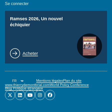
Se connecter
Titre
Ramses 2026, Un nouvel
échiquier
Lien
Acheter
Mentions légales
Plan du site
www.thierrydemontbrial.com
World Policy Conference
Blog Politique étrangère