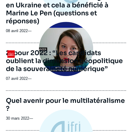
en Ukraine et cela a bénéficié à
Marine Le Pen (questions et
réponses)
Image
principale
08 avril 2022
—
médiatique
2’ pour 2022 : “Les candidats
Logo
oublient la dimension géopolitique
de la souveraineté numérique”
07 avril 2022
—
Quel avenir pour le multilatéralisme
?
30 mars 2022
—