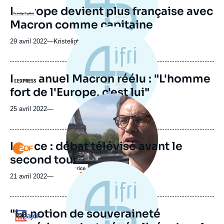
L'Europe devient plus française avec
Logo
Macron comme capitaine
29 avril 2022
—
Nom
Kristeligt Dagblad
du
journal,
revue
Emmanuel Macron réélu : "L'homme
Logo
ou
fort de l'Europe, c'est lui"
émission
Image
principale
25 avril 2022
—
médiatique
France : débat télévisé avant le
Logo
second tour
21 avril 2022
—
"La notion de souveraineté
Logo