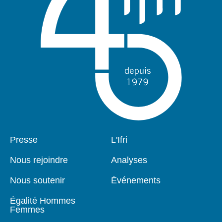
Pied
Presse
Navigation
L'Ifri
de
principale
page
Nous rejoindre
Analyses
Nous soutenir
Événements
Égalité Hommes
Femmes