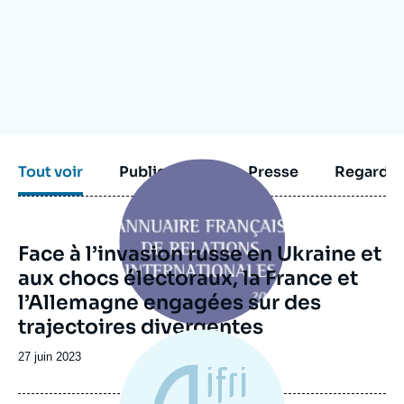
Se connecter
Nous soutenir
Image
Tout voir
Publications
Presse
Regarder
principale
Face à l’invasion russe en Ukraine et
aux chocs électoraux, la France et
l’Allemagne engagées sur des
trajectoires divergentes
Date
27 juin 2023
de
publication