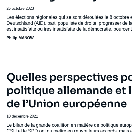
Date
26 octobre 2023
de
Accroche
Les élections régionales qui se sont déroulées le 8 octobre e
publication
Deutschland (AfD), parti populiste de droite, progresser de 
est insatisfaite ou très insatisfaite de la démocratie, pourc
de la politique qui gagne le pays.
Philip MANOW
Quelles perspectives po
politique allemande et
de l’Union européenne
Date
10 décembre 2021
de
Accroche
Le bilan de la grande coalition en matière de politique euro
publication
CSU et le SPD ont pu mettre en œuvre leurs accords, mais 