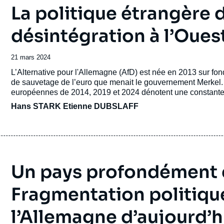
La politique étrangère d
désintégration à l’Ouest
Date
21 mars 2024
de
Accroche
L’Alternative pour l'Allemagne (AfD) est née en 2013 sur fon
publication
de sauvetage de l’euro que menait le gouvernement Merkel.
européennes de 2014, 2019 et 2024 dénotent une constante 
Hans STARK
Etienne DUBSLAFF
Un pays profondément d
Fragmentation politique
l’Allemagne d’aujourd’h