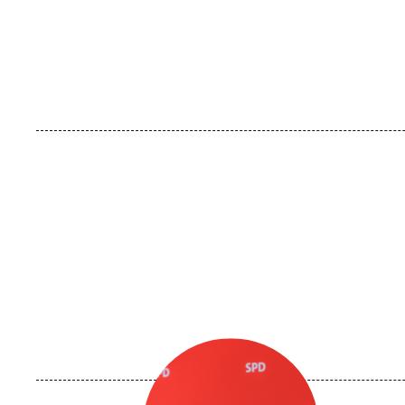
URL
de
Spotify
Image
principale
médiatique