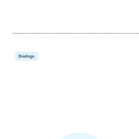
Image
principale
Briefings