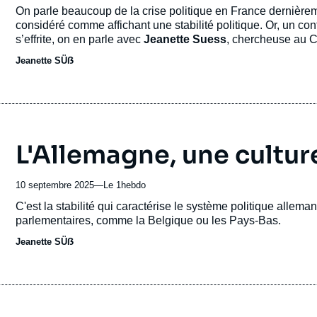
du
Accroche
On parle beaucoup de la crise politique en France dernièrem
journal,
considéré comme affichant une stabilité politique. Or, un conf
revue
s’effrite, on en parle avec
Jeanette Suess
, chercheuse au Co
ou
Jeanette SÜẞ
émission
L'Allemagne, une cultu
10 septembre 2025
—
Nom
Le 1hebdo
du
Accroche
C'est la stabilité qui caractérise le système politique alle
journal,
parlementaires, comme la Belgique ou les Pays-Bas.
revue
Jeanette SÜẞ
ou
émission