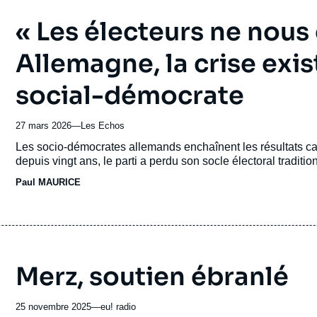
« Les électeurs ne nous 
Allemagne, la crise exis
social-démocrate
27 mars 2026
—
Nom
Les Echos
du
Accroche
Les socio-démocrates allemands enchaînent les résultats cat
journal,
depuis vingt ans, le parti a perdu son socle électoral tradition
revue
Paul MAURICE
ou
émission
Merz, soutien ébranlé
25 novembre 2025
—
Nom
eu! radio