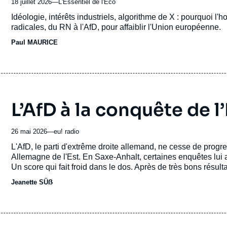
18 juillet 2026
—
Nom
L'Essentiel de l'Éco
du
Accroche
Idéologie, intérêts industriels, algorithme de X : pourquoi l
journal,
radicales, du RN à l'AfD, pour affaiblir l'Union européenne.
revue
Paul MAURICE
ou
émission
L’AfD à la conquête de l’
26 mai 2026
—
Nom
eu! radio
du
Accroche
L'AfD, le parti d'extrême droite allemand, ne cesse de progr
journal,
Allemagne de l'Est. En Saxe-Anhalt, certaines enquêtes lui 
revue
Un score qui fait froid dans le dos. Après de très bons résu
ou
niveau national que dans plusieurs régions de l'Est, une quest
Jeanette SÜẞ
émission
rênes du pouvoir au niveau local en Allemagne ?