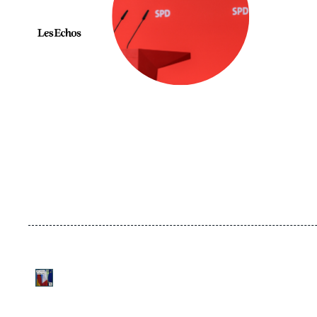
Logo
URL
Logo
de
Spotify