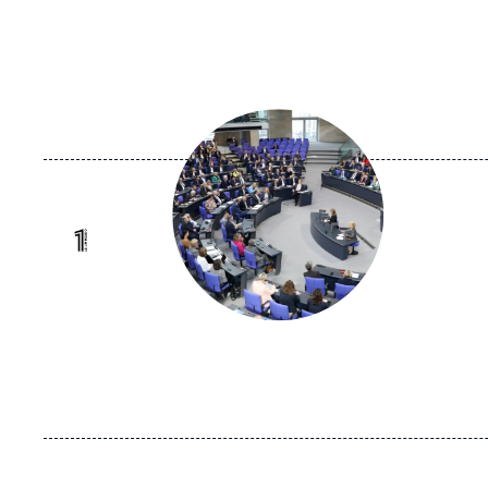
Image
principale
médiatique
Logo