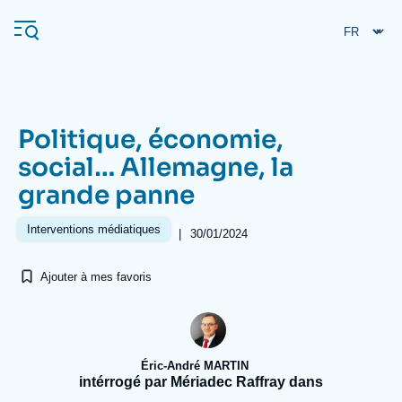
Aller
Panneau de gestion des cookies
au
contenu
principal
Politique, économie,
Navigation
social… Allemagne, la
principale
grande panne
L'Ifri
Interventions médiatiques
|
30/01/2024
Analyses
Ajouter à mes favoris
À propos de l'Ifri
Recherches fréquentes
Événements
L'Ifri en bref
Proche-Orient
Éric-André MARTIN
intérrogé par Mériadec Raffray dans