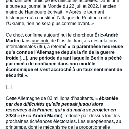
pourtant bien anticipé les difficultés actuelles. Dans une
tribune au journal le Monde du 22 juillet 2022, l’ancien
maire de Hambourg écrivait : « Après le tournant
historique qu’a constitué l’attaque de Poutine contre
l’Ukraine, rien ne sera plus comme avant. »
Ce choc, confirme aujourd’hui le chercheur
Éric-André
Martin
dans
une note
de l’Institut français des relations
internationales (Ifri), a refermé
« la parenthèse heureuse
qu’a connue l’Allemagne depuis la fin de la guerre
froide […], une période durant laquelle Berlin a péché
par excès de confiance dans son modèle
économique et s’est accroché à un faux sentiment de
sécurité »
.
[...]
Cette Allemagne de 83 millions d’habitants,
« ébranlée
par des difficultés qu’elle pensait jusqu’alors
réservées à la France, qui a du mal à se projeter en
2024 »
(
Éric-André Martin
), redoute par-dessus tout les
prochaines échéances électorales. Les européennes, au
printemps, dont le mécanisme de la proportionnelle