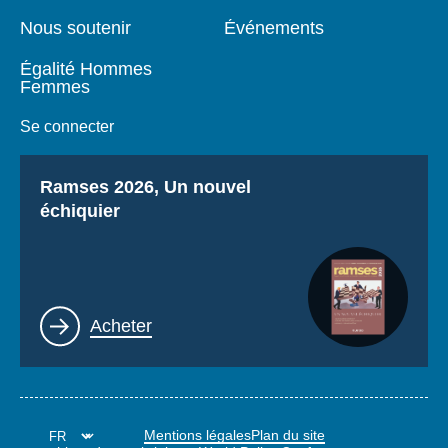
Nous soutenir
Événements
Égalité Hommes
Femmes
Se connecter
Titre
Ramses 2026, Un nouvel
échiquier
Lien
Acheter
Mentions légales
Plan du site