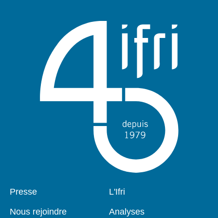
Pied
Presse
Navigation
L'Ifri
de
principale
page
Nous rejoindre
Analyses