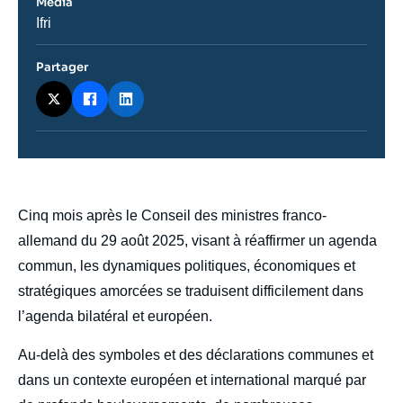
Média
Nom
Ifri
du
journal,
revue
Partager
ou
émission
body
Cinq mois après le Conseil des ministres franco-
allemand du 29 août 2025, visant à réaffirmer un agenda
commun, les dynamiques politiques, économiques et
stratégiques amorcées se traduisent difficilement dans
l’agenda bilatéral et européen.
Au-delà des symboles et des déclarations communes et
dans un contexte européen et international marqué par