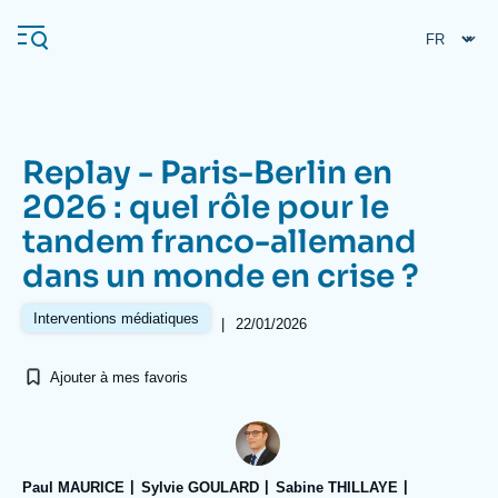
Aller
Panneau de gestion des cookies
au
contenu
principal
Replay - Paris-Berlin en
Navigation
2026 : quel rôle pour le
principale
tandem franco-allemand
L'Ifri
dans un monde en crise ?
Analyses
Interventions médiatiques
|
22/01/2026
À propos de l'Ifri
Recherches fréquentes
Ajouter à mes favoris
Événements
L'Ifri en bref
Proche-Orient
Paul MAURICE
Sylvie GOULARD
Sabine THILLAYE