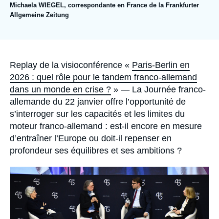
Se connecter
Michaela WIEGEL, correspondante en France de la Frankfurter
Allgemeine Zeitung
Nous soutenir
Accroche
Replay de la visioconférence «
Paris-Berlin en
2026 : quel rôle pour le tandem franco-allemand
dans un monde en crise ?
» — La Journée franco-
allemande du 22 janvier offre l’opportunité de
s’interroger sur les capacités et les limites du
moteur franco-allemand : est-il encore en mesure
d’entraîner l’Europe ou doit-il repenser en
profondeur ses équilibres et ses ambitions ?
Image
principale
médiatique