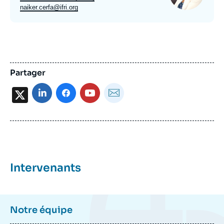
poste
Email
naiker.cerfa@ifri.org
expert
Partager
X
Intervenants
Notre équipe