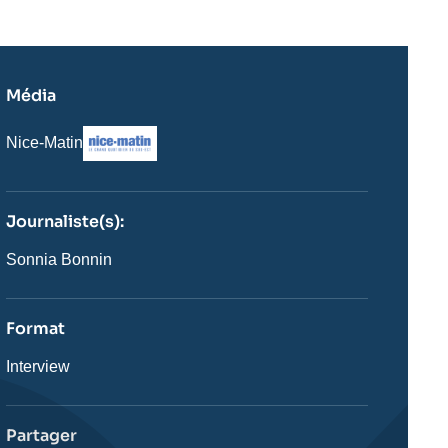
Média
Logo
Nom
Nice-Matin
du
journal,
revue
ou
Journaliste(s):
émission
Journaliste
Sonnia Bonnin
Format
Catégorie
Interview
journalistique
Partager