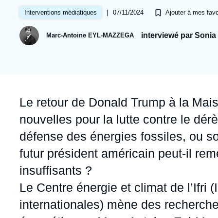
Jeudi 17 septembre 2026 17:30
Partenariats et réseaux
Intelligence artificielle
|
07/11/2024
Interventions médiatiques
Ajouter à mes favo
Nous soutenir en tant que professionnel
Guerre en Ukraine
interviewé par Sonia
Marc-Antoine EYL-MAZZEGA
OTAN
Accroche
Le retour de Donald Trump à la Mai
nouvelles pour la lutte contre le dé
défense des énergies fossiles, ou son
futur président américain peut-il re
insuffisants ?
Le Centre énergie et climat de l’Ifri (
internationales) mène des recherches