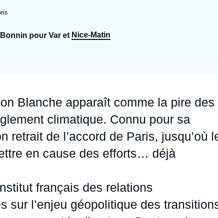
Ramses
Europe
R
S
ris
Politique étrangère
Russie - Eurasie
D
T
Nice-Matin
 Bonnin pour Var et
Podcast
Afrique du Nord et Moyen-Orient
son Blanche apparaît comme la pire des
règlement climatique. Connu pour sa
 retrait de l’accord de Paris, jusqu’où l
mettre en cause des efforts… déjà
Institut français des relations
 sur l’enjeu géopolitique des transition