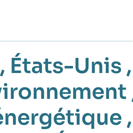
,
États-Unis
vironnement
 énergétique
,