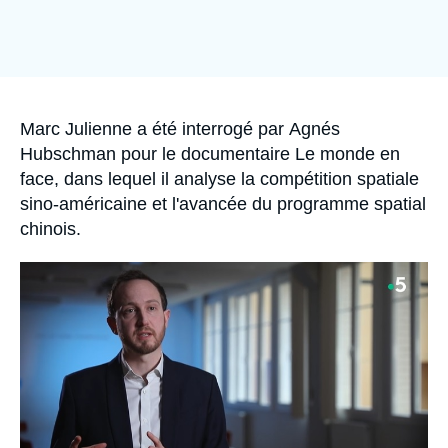
Se connecter
Nous soutenir
Accroche
Marc Julienne a été interrogé par Agnés
Hubschman pour le documentaire Le monde en
face, dans lequel il analyse la compétition spatiale
sino-américaine et l'avancée du programme spatial
chinois.
Image
principale
médiatique