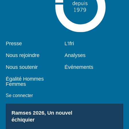
Pied
Presse
Navigation
L'Ifri
de
principale
page
Nous rejoindre
Analyses
Nous soutenir
Événements
Égalité Hommes
Femmes
Se connecter
Titre
Ramses 2026, Un nouvel
échiquier