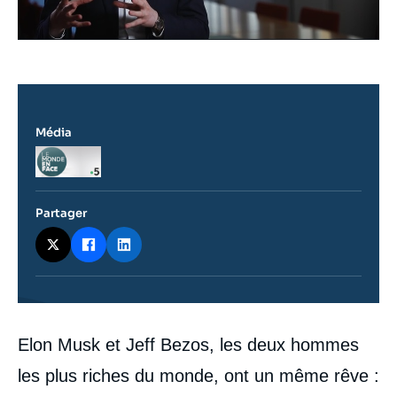
Média
Logo
Partager
Contenu
Elon Musk et Jeff Bezos, les deux hommes
intervention
médiatique
les plus riches du monde, ont un même rêve :