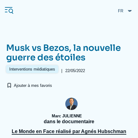
Aller
Panneau de gestion des cookies
au
contenu
principal
Musk vs Bezos, la nouvelle
Navigation
guerre des étoiles
principale
L'Ifri
Interventions médiatiques
|
22/05/2022
Ajouter à mes favoris
Analyses
À propos de l'Ifri
Recherches fréquentes
Événements
L'Ifri en bref
Proche-Orient
Marc JULIENNE
dans le documentaire
Le Monde en Face réalisé par Agnés Hubschman