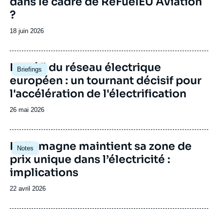
dans le cadre de ReFuelEU Aviation
?
Date
18 juin 2026
de
publication
Image
Le défi du réseau électrique
Briefings
principale
européen : un tournant décisif pour
l'accélération de l'électrification
Date
26 mai 2026
de
publication
Image
L’Allemagne maintient sa zone de
Notes
principale
prix unique dans l’électricité :
implications
Date
22 avril 2026
de
publication