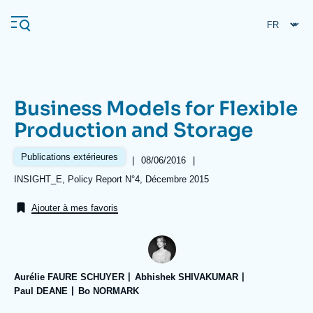
Aller
Panneau de gestion des cookies
au
contenu
principal
Business Models for Flexible
Navigation
Production and Storage
principale
L'Ifri
Publications extérieures
|
Date
08/06/2016
|
de
Références
INSIGHT_E, Policy Report N°4, Décembre 2015
publication
Analyses
Ajouter à mes favoris
À propos de l'Ifri
Recherches fréquentes
Événements
L'Ifri en bref
Proche-Orient
Aurélie FAURE SCHUYER
Abhishek SHIVAKUMAR
Paul DEANE
Bo NORMARK