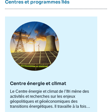
Centres et programmes liés
Image
principale
Centre énergie et climat
Image
Accroche
Le Centre énergie et climat de l’Ifri mène des
de
couverture
centre
activités et recherches sur les enjeux
de
géopolitiques et géoéconomiques des
la
transitions énergétiques. Il travaille à la fois
publication
sur les enjeux de sécurité énergétique, de