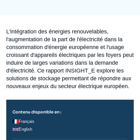
Se connecter
Image
de
couverture
de
Nous soutenir
la
publication
Accroche
L'intégration des énergies renouvelables,
l'augmentation de la part de l'électricité dans la
consommation d'énergie européenne et l'usage
croissant d'appareils électriques par les foyers peut
induire de larges variations dans la demande
d'électricité. Ce rapport INSIGHT_E explore les
solutions de stockage permettant de répondre aux
nouveaux enjeux du secteur électrique européen.
Contenu disponible en :
Français
English