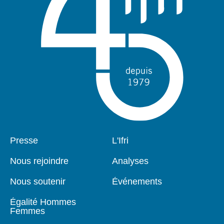
Pied
Presse
Navigation
L'Ifri
de
principale
page
Nous rejoindre
Analyses
Nous soutenir
Événements
Égalité Hommes
Femmes