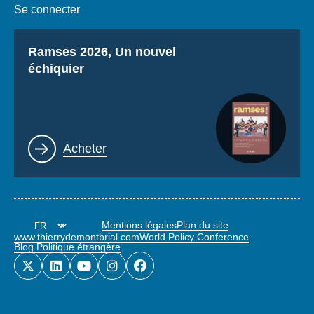
Se connecter
Titre
Ramses 2026, Un nouvel
échiquier
Lien
Acheter
Mentions légales
Plan du site
www.thierrydemontbrial.com
World Policy Conference
Blog Politique étrangère