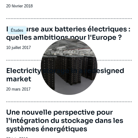
Date
20 février 2018
de
publication
Image
La course aux batteries électriques :
Études
principale
quelles ambitions pour l'Europe ?
Image
principale
Date
10 juillet 2017
de
publication
Electricity storage in a redesigned
market
Date
20 mars 2017
de
publication
Image
Une nouvelle perspective pour
principale
l’intégration du stockage dans les
systèmes énergétiques