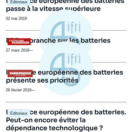
L'Alliance européenne des batteries
Éditoriaux
principale
passe à la vitesse supérieure
Date
02 mai 2019
de
publication
EDF se branche sur les batteries
Logo
27 mars 2018
—
L'alliance européenne des batteries
Logo
présente ses priorités
26 février 2018
—
L'Alliance européenne des batteries.
Éditoriaux
Peut-on encore éviter la
dépendance technologique ?