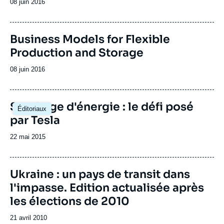
Date
08 juin 2016
de
publication
Image
Business Models for Flexible
de
Production and Storage
couverture
de
la
Date
08 juin 2016
publication
de
publication
Stockage d'énergie : le défi posé
Éditoriaux
par Tesla
Date
22 mai 2015
de
publication
Image
Ukraine : un pays de transit dans
de
l'impasse. Edition actualisée après
couverture
de
les élections de 2010
la
publication
Date
21 avril 2010