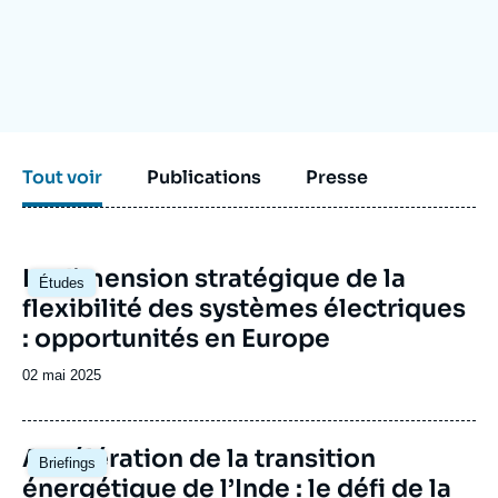
Se connecter
Nous soutenir
Tout voir
Publications
Presse
Image
La dimension stratégique de la
Études
principale
flexibilité des systèmes électriques
: opportunités en Europe
Date
02 mai 2025
de
publication
Image
Accélération de la transition
Briefings
principale
énergétique de l’Inde : le défi de la