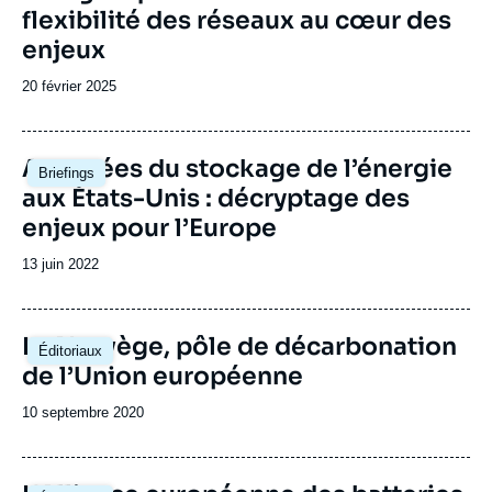
flexibilité des réseaux au cœur des
enjeux
Date
20 février 2025
de
publication
Image
Avancées du stockage de l’énergie
Briefings
principale
aux États-Unis : décryptage des
enjeux pour l’Europe
Date
13 juin 2022
de
publication
Image
La Norvège, pôle de décarbonation
Éditoriaux
principale
de l’Union européenne
Date
10 septembre 2020
de
publication
Image