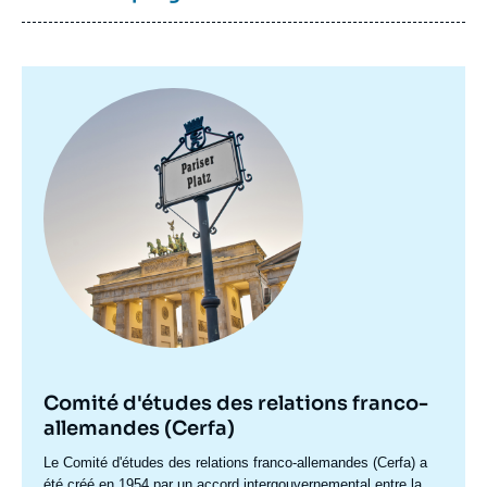
Image
principale
Comité d'études des relations franco-
allemandes (Cerfa)
Accroche
Le Comité d'études des relations franco-allemandes (Cerfa) a
centre
été créé en 1954 par un accord intergouvernemental entre la