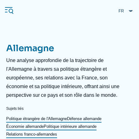
Aller
Panneau de gestion des cookies
au
contenu
principal
Allemagne
Navigation
principale
Description
Une analyse approfondie de la trajectoire de
L'Ifri
l'Allemagne à travers sa politique étrangère et
européenne, ses relations avec la France, son
économie et sa politique intérieure, offrant ainsi une
Analyses
perspective sur ce pays et son rôle dans le monde.
À propos de l'Ifri
Recherches fréquentes
Sujets liés
Événements
L'Ifri en bref
Proche-Orient
Politique étrangère de l'Allemagne
Défense allemande
Économie allemande
Politique intérieure allemande
Relations franco-allemandes