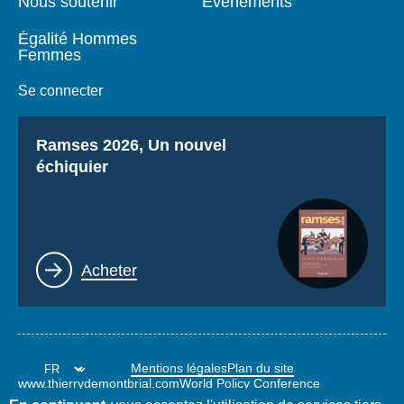
Nous soutenir
Événements
Égalité Hommes
Femmes
Se connecter
Titre
Ramses 2026, Un nouvel
échiquier
Lien
Acheter
Mentions légales
Plan du site
www.thierrydemontbrial.com
World Policy Conference
Blog Politique étrangère