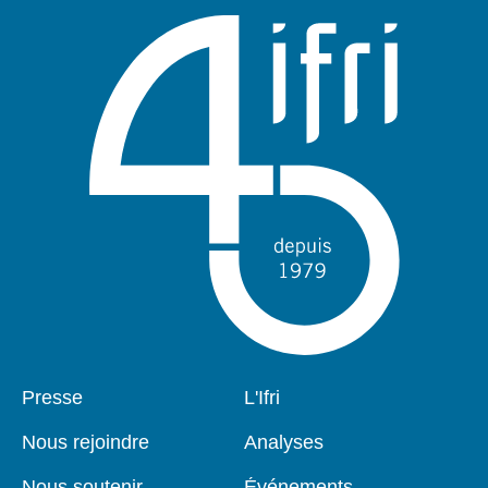
Pied
Presse
Navigation
L'Ifri
de
principale
page
Nous rejoindre
Analyses
Nous soutenir
Événements