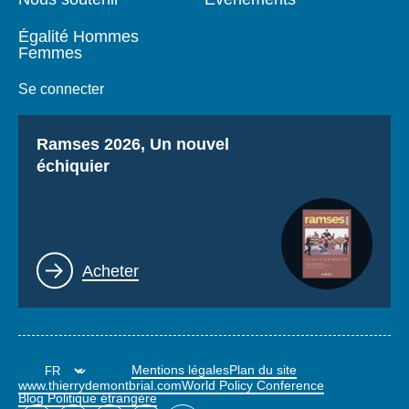
Égalité Hommes
Femmes
Se connecter
Titre
Ramses 2026, Un nouvel
échiquier
Lien
Acheter
Mentions légales
Plan du site
www.thierrydemontbrial.com
World Policy Conference
Blog Politique étrangère