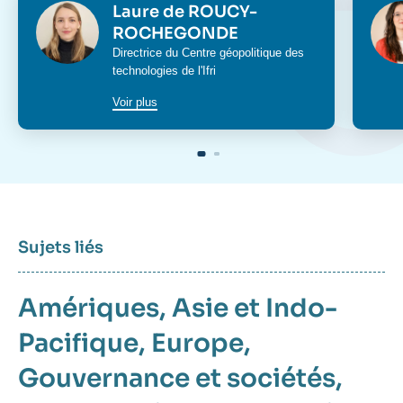
Photo
Phot
Laure de ROUCY-
ROCHEGONDE
Intitulé
Directrice du
Centre géopolitique des
du
technologies
de l'Ifri
poste
Voir plus
Sujets liés
Amériques
Asie et Indo-
Pacifique
Europe
Gouvernance et sociétés