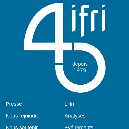
Pied
Presse
Navigation
L'Ifri
de
principale
page
Nous rejoindre
Analyses
Nous soutenir
Événements