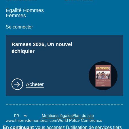
Égalité Hommes
Femmes
Se connecter
Titre
Ramses 2026, Un nouvel
échiquier
Lien
Acheter
Mentions légales
Plan du site
www.thierrydemontbrial.com
World Policy Conference
Blog Politique étrangère
En continuant
vous acceptez l'utilisation de services tiers