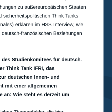
iehungen zu außereuropäischen Staaten
 sicherheitspolitischen Think Tanks
ionales) erklären im HSS-Interview, wie
er deutsch-französischen Beziehungen
r des Studienkomitees für deutsch-
er Think Tank IFRI, das
zur deutschen Innen- und
ht mit einer allgemeinen
e an: Wie steht es derzeit um
e
Éric-André MARTIN, Paul MAURICE, « Deutsch-
erture