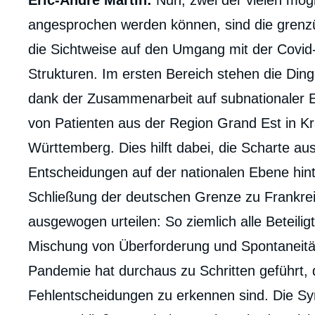
Éric-André Martin:
Nun, zwei der vielen mögl
de
la
angesprochen werden können, sind die gren
publi
die Sichtweise auf den Umgang mit der Covid-
Strukturen. Im ersten Bereich stehen die Ding
dank der Zusammenarbeit auf subnationaler E
von Patienten aus der Region Grand Est in K
Württemberg. Dies hilft dabei, die Scharte a
Entscheidungen auf der nationalen Ebene hin
Schließung der deutschen Grenze zu Frankreich
ausgewogen urteilen: So ziemlich alle Beteili
Mischung von Überforderung und Spontaneit
Pandemie hat durchaus zu Schritten geführt, d
Fehlentscheidungen zu erkennen sind. Die Sym