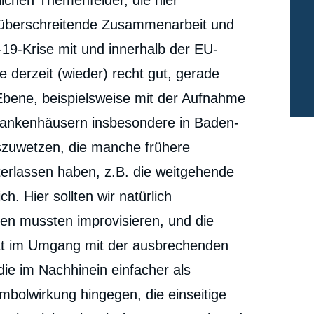
ichen Themenfelder, die hier
Französische Beziehungen. Europäische Solidarität
liegt im deutschen Interesse », Externe Artikel, Ifri, 19
züberschreitende Zusammenarbeit und
cation
Mai 2020.
Kopieren
19-Krise mit und innerhalb der EU-
e derzeit (wieder) recht gut, gerade
bene, beispielsweise mit der Aufnahme
rankenhäusern insbesondere in Baden-
uszuwetzen, die manche frühere
terlassen haben, z.B. die weitgehende
. Hier sollten wir natürlich
gten mussten improvisieren, und die
ät im Umgang mit der ausbrechenden
ie im Nachhinein einfacher als
bolwirkung hingegen, die einseitige