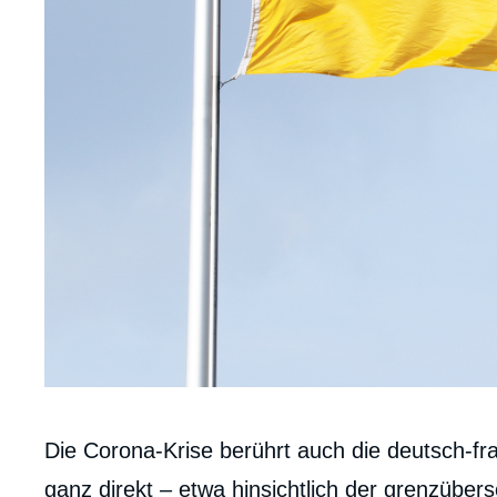
Corps
Die Corona-Krise berührt auch die deutsch-
analyses
ganz direkt – etwa hinsichtlich der grenzübe