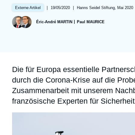
Partners & Our Network
Artificial Intelligence
|
Date
19/05/2020
|
Références
Hanns Seidel Stiftung, Mai 2020
Externe Artikel
de
Support us as a Professional
War in Ukraine
publication
Éric-André MARTIN
Paul MAURICE
NATO
Accroche
Die für Europa essentielle Partners
durch die Corona-Krise auf die Probe
Zusammenarbeit mit unserem Nachba
französische Experten für Sicherheits
Image
principale