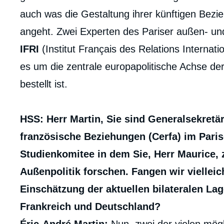
auch was die Gestaltung ihrer künftigen Bez
angeht. Zwei Experten des Pariser außen- und
IFRI
(Institut Français des Relations Internat
es um die zentrale europapolitische Achse d
bestellt ist.
HSS: Herr Martin, Sie sind Generalsekretä
französische Beziehungen (Cerfa) im Paris
Studienkomitee in dem Sie, Herr Maurice, 
Außenpolitik forschen. Fangen wir vielleic
Einschätzung der aktuellen bilateralen Lag
Frankreich und Deutschland?
Imag
de
couv