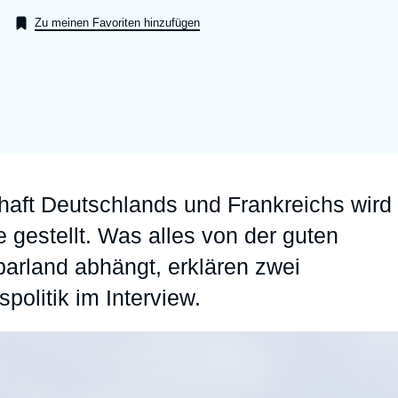
Ramses
Europe
R
S
Zu meinen Favoriten hinzufügen
Politique étrangère
Russia-Eurasia
R
T
Podcast - Le monde selon l'Ifri
North Africa and Middle East
chaft Deutschlands und Frankreichs wird
 gestellt. Was alles von der guten
rland abhängt, erklären zwei
politik im Interview.