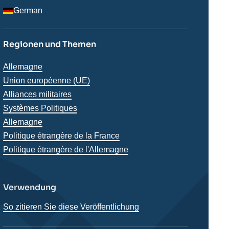
German
Regionen und Themen
Thématiques
Allemagne
analyses
Union européenne (UE)
Alliances militaires
Systèmes Politiques
Régions
Allemagne
Politique étrangère de la France
Politique étrangère de l'Allemagne
Verwendung
So zitieren Sie diese Veröffentlichung