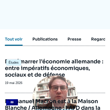
Se connecter
Nous soutenir
Tout voir
Publications
Presse
Regarder
Image
Redémarrer l’économie allemande :
Études
principale
entre impératifs économiques,
sociaux et de défense
Image
principale
Date
19 mai 2026
médiatique
de
publication
Emmanuel Macron est à la Maison
Logo
Blanche / Allemagne : l'AFD dans la