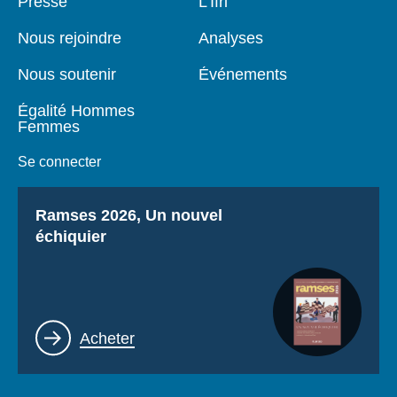
Pied
Presse
Navigation
L'Ifri
de
principale
page
Nous rejoindre
Analyses
Nous soutenir
Événements
Égalité Hommes
Femmes
Se connecter
Titre
Ramses 2026, Un nouvel
échiquier
Lien
Acheter