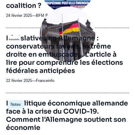
coalition ?
Image
principale
24 février 2025
—
Nom
BFM Business
médiatique
du
journal,
revue
Législatives en Allemagne :
Logo
ou
conservateurs favoris, extrême
émission
droite en embuscade... L'article à
lire pour comprendre les élections
fédérales anticipées
22 février 2025
—
Nom
Franceinfo
du
journal,
revue
Image
La politique économique allemande
Notes
ou
principale
face à la crise du COVID-19.
émission
Comment l’Allemagne soutient son
économie