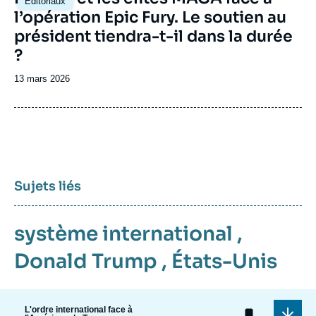
Éditoriaux
principale
l’opération Epic Fury. Le soutien au
président tiendra-t-il dans la durée
?
Date
13 mars 2026
de
publication
Sujets liés
système international
,
Donald Trump
,
États-Unis
L'ordre international face à