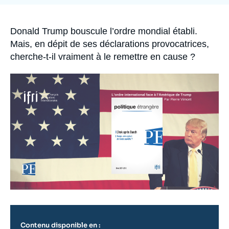
Se connecter
Nous soutenir
Accroche
Donald Trump bouscule l’ordre mondial établi.
Mais, en dépit de ses déclarations provocatrices,
cherche-t-il vraiment à le remettre en cause ?
Image
principale
Contenu disponible en :