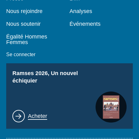
de
principale
page
Nous rejoindre
Analyses
Nous soutenir
Événements
Égalité Hommes
Femmes
Se connecter
Titre
Ramses 2026, Un nouvel
échiquier
Lien
Acheter