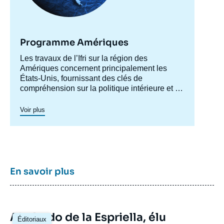
Programme Amériques
Accroche
Les travaux de l’Ifri sur la région des
centre
Amériques concernent principalement les
États-Unis, fournissant des clés de
compréhension sur la politique intérieure et la
société américaines afin de mieux
appréhender les évolutions de la politique
Voir plus
étrangère et de défense du pays ainsi les
questions transatlantiques et commerciales.
Un axe spécifique sur l’Amérique latine créé
en 2023 permet de structurer une recherche
plus active sur cette région. Un
axe de
recherche sur le Canada
a été actif en 2015 et
En savoir plus
en 2016, dont les archives restent
accessibles.
Image
Abelardo de la Espriella, élu
Éditoriaux
principale