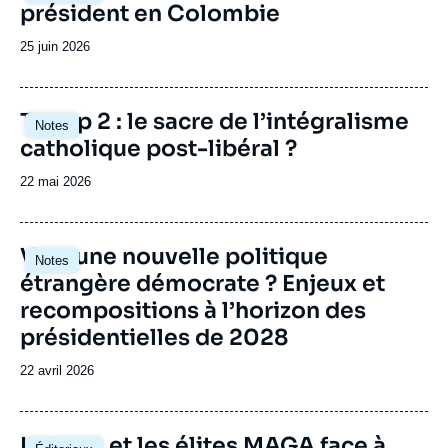
président en Colombie
Date
25 juin 2026
de
publication
Image
Trump 2 : le sacre de l’intégralisme
Notes
principale
catholique post-libéral ?
Date
22 mai 2026
de
publication
Image
Vers une nouvelle politique
Notes
principale
étrangère démocrate ? Enjeux et
recompositions à l’horizon des
présidentielles de 2028
Date
22 avril 2026
de
publication
Image
La base et les élites MAGA face à