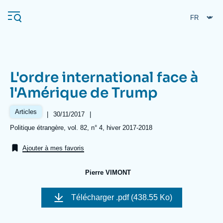
Aller
Panneau de gestion des cookies
au
contenu
principal
L'ordre international face à
Navigation
l'Amérique de Trump
principale
L'Ifri
Articles
|
Date
30/11/2017
|
de
Références
Politique étrangère, vol. 82, n° 4, hiver 2017-2018
publication
Analyses
Ajouter à mes favoris
À propos de l'Ifri
Recherches fréquentes
Pierre VIMONT
Événements
L'Ifri en bref
Proche-Orient
Télécharger
.pdf (438.55 Ko)