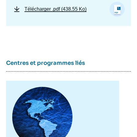
Télécharger
.pdf (438.55 Ko)
Pierre VIMONT, « L'ordre international face
à l'Amérique de Trump », Articles, Ifri, 30
novembre 2017.
Copier
Centres et programmes liés
Image
principale