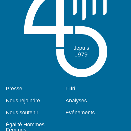
Pied
Presse
Navigation
L'Ifri
de
principale
page
Nous rejoindre
Analyses
Nous soutenir
Événements
Égalité Hommes
Femmes