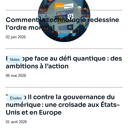
de
publication
Comment la technologie redessine
l'ordre mondial
Date
02 juin 2026
de
publication
Image
L’Europe face au défi quantique : des
Notes
principale
ambitions à l’action
Date
06 mai 2026
de
publication
Image
Trump II contre la gouvernance du
Études
principale
numérique : une croisade aux États-
Unis et en Europe
Date
01 avril 2026
de