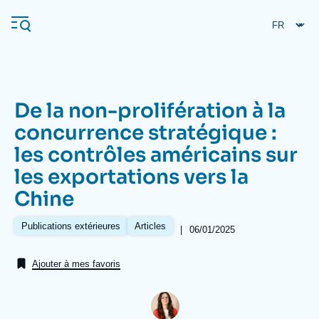
Aller
Panneau de gestion des cookies
au
contenu
principal
De la non-prolifération à la
Navigation
concurrence stratégique :
principale
les contrôles américains sur
L'Ifri
les exportations vers la
Chine
Analyses
À propos de l'Ifri
Recherches fréquentes
Publications extérieures
Articles
|
Date
06/01/2025
de
Événements
L'Ifri en bref
Proche-Orient
publication
Ajouter à mes favoris