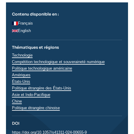
Contenu disponible en :
Français
English
Thématiques et régions
Thématiques
Technologie
analyses
Compétition technologique et souveraineté numérique
Politique technologique américaine
Régions
Amériques
États-Unis
Politique étrangère des États-Unis
Asie et Indo-Pacifique
Chine
Politique étrangère chinoise
DOI
DOI
https://doi.org/10.1057/s41311-024-00655-9