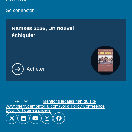
Se connecter
Titre
Ramses 2026, Un nouvel
échiquier
Lien
Acheter
Mentions légales
Plan du site
www.thierrydemontbrial.com
World Policy Conference
Blog Politique étrangère