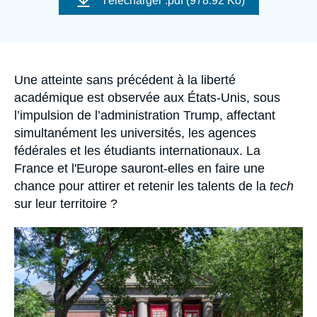
Télécharger
.pdf (978.92 Ko)
Se connecter
couverture
de
la
publication
Nous soutenir
Accroche
Une atteinte sans précédent à la liberté
académique est observée aux États-Unis, sous
l’impulsion de l’administration Trump, affectant
simultanément les universités, les agences
fédérales et les étudiants internationaux. La
France et l'Europe sauront-elles en faire une
chance pour attirer et retenir les talents de la
tech
sur leur territoire ?
Image
principale