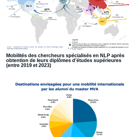
Image
de
couverture
de
la
publication
Mobilités des chercheurs spécialisés en NLP après
obtention de leurs diplômes d’études supérieures
(entre 2019 et 2023)
Emma BADAOUI, « Mobilité des chercheurs
Edito
et restrictions américaines. Un levier pour la
image
recherche technologique française », Notes,
Ifri, 22 janvier 2026.
Copier