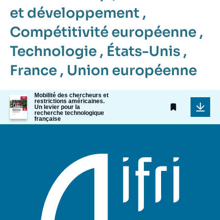
et développement
,
Compétitivité européenne
,
Technologie
,
États-Unis
,
France
,
Union européenne
Mobilité des chercheurs et
Image
restrictions américaines.
de
Un levier pour la
recherche technologique
couverture
française
de
la
publication