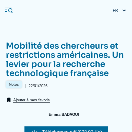
Aller
Panneau de gestion des cookies
au
contenu
principal
Mobilité des chercheurs et
Navigation
restrictions américaines. Un
principale
levier pour la recherche
L'Ifri
technologique française
Analyses
Notes
|
Date
22/01/2026
de
À propos de l'Ifri
Recherches fréquentes
publication
Ajouter à mes favoris
Événements
L'Ifri en bref
Proche-Orient
Emma BADAOUI
Image
de