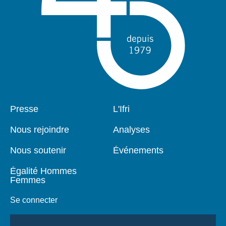
Pied
Presse
Navigation
L'Ifri
de
principale
page
Nous rejoindre
Analyses
Nous soutenir
Événements
Égalité Hommes
Femmes
Se connecter