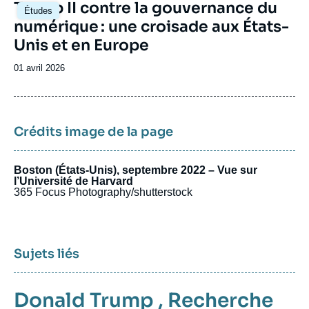
Image
Trump II contre la gouvernance du
Études
principale
numérique : une croisade aux États-
Unis et en Europe
Date
01 avril 2026
de
publication
Crédits image de la page
Boston (États-Unis), septembre 2022 – Vue sur
l’Université de Harvard
365 Focus Photography/shutterstock
Sujets liés
Donald Trump
,
Recherche