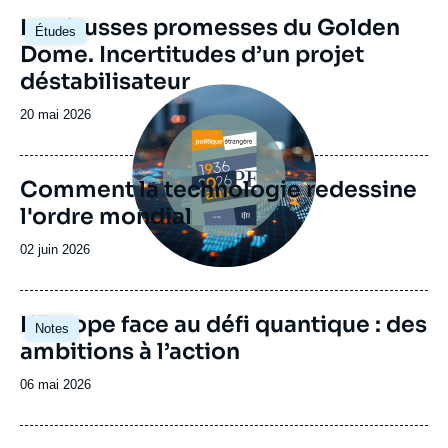
proposant une approche résolument
Image
Les fausses promesses du Golden
européenne des enjeux internationaux liés
Études
principale
Dome. Incertitudes d’un projet
aux technologies dites critiques.
déstabilisateur
Image
principale
Date
20 mai 2026
de
publication
Comment la technologie redessine
l'ordre mondial
Date
02 juin 2026
de
publication
Image
L’Europe face au défi quantique : des
Notes
principale
ambitions à l’action
Date
06 mai 2026
de
publication