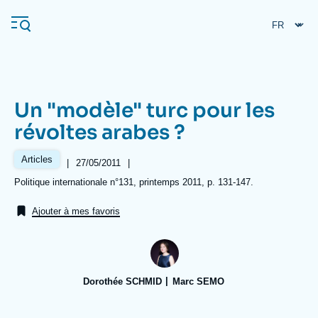
Aller
Panneau de gestion des cookies
au
contenu
principal
Un "modèle" turc pour les
Navigation
révoltes arabes ?
principale
L'Ifri
Articles
|
Date
27/05/2011
|
de
Références
Politique internationale n°131, printemps 2011, p. 131-147.
publication
Analyses
Ajouter à mes favoris
À propos de l'Ifri
Recherches fréquentes
Événements
L'Ifri en bref
Proche-Orient
Dorothée SCHMID
Marc SEMO
Image