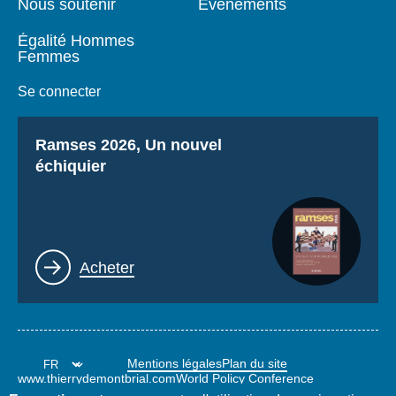
Nous soutenir
Événements
Égalité Hommes
Femmes
Se connecter
Titre
Ramses 2026, Un nouvel
échiquier
Lien
Acheter
Mentions légales
Plan du site
www.thierrydemontbrial.com
World Policy Conference
Blog Politique étrangère