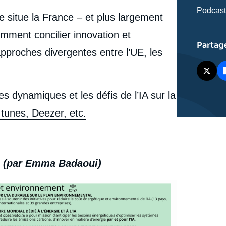
Catégor
Podcas
situe la France – et plus largement
journali
omment concilier innovation et
Partag
proches divergentes entre l’UE, les
 dynamiques et les défis de l’IA sur la
Itunes, Deezer, etc.
IA (par Emma Badaoui)