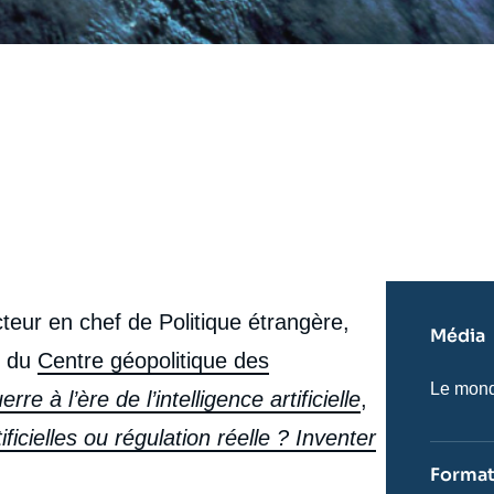
dacteur en chef de Politique étrangère,
Média
ce du
Centre géopolitique des
Nom
Le monde
rre à l’ère de l’intelligence artificielle
,
du
journal,
icielles ou régulation réelle ? Inventer
revue
ou
Forma
émissio