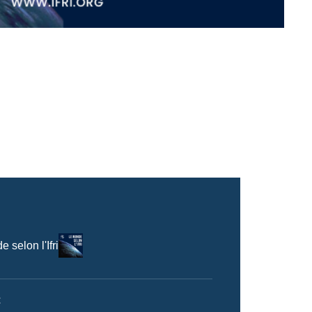
Logo
 selon l'Ifri
t
n