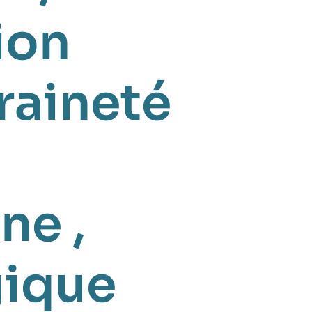
ion
raineté
ine
,
gique