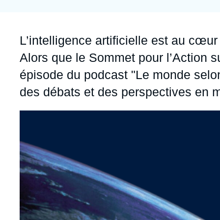
Jeudi 17 septembre 2026 17:30
Partenariats et réseaux
Intelligence artificielle
Nous soutenir en tant que professionnel
Guerre en Ukraine
Accroche
L’intelligence artificielle est au cœ
OTAN
Alors que le Sommet pour l’Action sur
épisode du podcast "Le monde selon 
des débats et des perspectives en m
Image
principale
médiatique