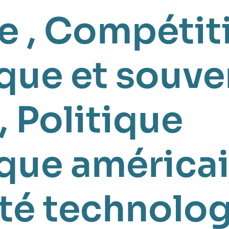
e
,
Compétit
que et souve
,
Politique
que américa
té technolo