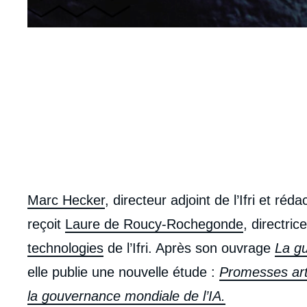
URL
de
Spotify
body
Marc Hecker
, directeur adjoint de l’Ifri et ré
reçoit
Laure de Roucy-Rochegonde
, directri
technologies
de l’Ifri. Après son ouvrage
La gue
elle publie une nouvelle étude :
Promesses artif
la gouvernance mondiale de l’IA.