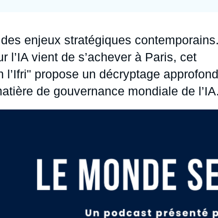
Ramses
Europe
R
S
Politique étrangère
Russie - Eurasie
D
T
ur des enjeux stratégiques contemporains
Podcast
Afrique du Nord et Moyen-Orient
 l’IA vient de s’achever à Paris, cet
l’Ifri" propose un décryptage approfond
atière de gouvernance mondiale de l’IA