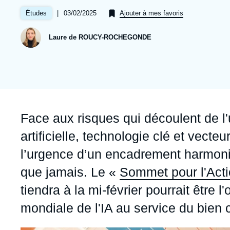
Jeudi 17 septembre 2026 17:30
Partenariats et réseaux
Intelligence artificielle
|
Date
03/02/2025
Études
Ajouter à mes favoris
de
Nous soutenir en tant que professionnel
Guerre en Ukraine
publication
Laure de ROUCY-ROCHEGONDE
OTAN
Accroche
Face aux risques qui découlent de l'u
artificielle, technologie clé et vecte
l’urgence d’un encadrement harmonis
que jamais. Le «
Sommet pour l'Action
tiendra à la mi-février pourrait être
mondiale de l'IA au service du bie