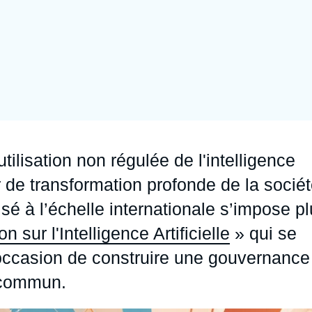
Ramses
Europe
R
S
Politique étrangère
Russie - Eurasie
D
T
Podcast
Afrique du Nord et Moyen-Orient
tilisation non régulée de l'intelligence
ur de transformation profonde de la sociét
é à l’échelle internationale s’impose p
 sur l'Intelligence Artificielle
» qui se
 l'occasion de construire une gouvernance
n commun.