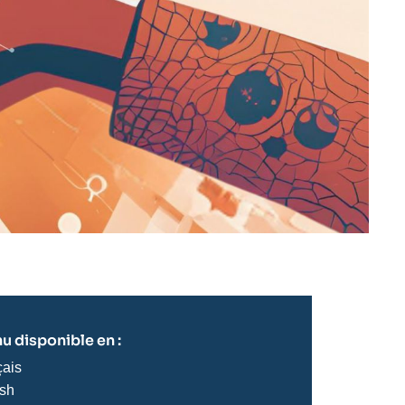
u disponible en :
çais
ish