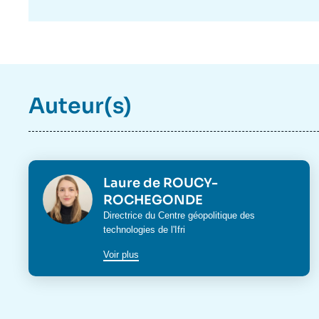
Auteur(s)
Photo
Laure de ROUCY-
ROCHEGONDE
Intitulé
Directrice du
Centre géopolitique des
du
technologies
de l'Ifri
poste
Voir plus