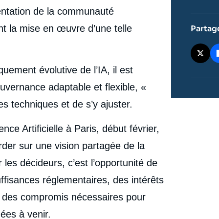
artificielles ou régulation réelle ? Inventer la
entation de la communauté
gouvernance mondiale de l’IA », Études, Ifri, 3 février
cation
2025.
nt la mise en œuvre d’une telle
Partag
Copier
uement évolutive de l’IA, il est
uvernance adaptable et flexible, «
s techniques et de s’y ajuster.
nce Artificielle à Paris, début février,
der sur une vision partagée de la
 les décideurs, c’est l’opportunité de
uffisances réglementaires, des intérêts
et des compromis nécessaires pour
ées à venir.