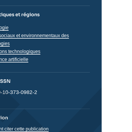
iques et régions
iques
ogie
s
sociaux et environnementaux des
ogies
ions technologiques
nce artificielle
 ISSN
-10-373-0982-2
tion
citer cette publication