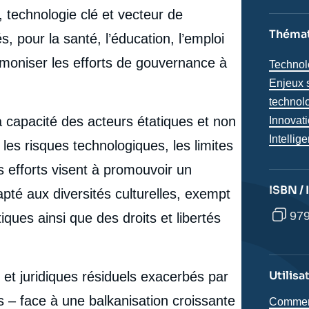
 technologie clé et vecteur de
Thémat
, pour la santé, l’éducation, l’emploi
rmoniser les efforts de gouvernance à
Thémat
Technol
analyse
Enjeux 
technol
 capacité des acteurs étatiques et non
Innovat
Intellige
es risques technologiques, les limites
es efforts visent à promouvoir un
ISBN /
pté aux diversités culturelles, exempt
979
ques ainsi que des droits et libertés
Utilisa
et juridiques résiduels exacerbés par
e
Laure de ROUCY-ROCHEGONDE, « Promesses
s – face à une balkanisation croissante
Comment 
erture