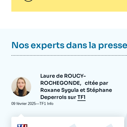
Nos experts dans la press
Laure de ROUCY-
Photo
ROCHEGONDE,
citée par
Roxane Sygula et Stéphane
Deperrois sur
TF1
09 février 2025
—
Nom
TF1 Info
du
journal,
revue
Logo
ou