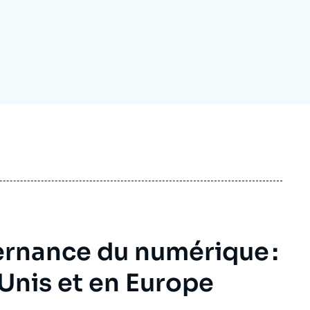
ecrutement
écurité - Défense
ocuments de référence
echnologie
ernance du numérique :
Unis et en Europe