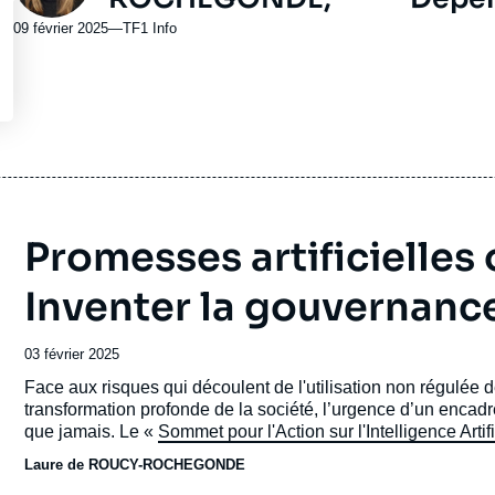
09 février 2025
—
Nom
TF1 Info
du
journal,
revue
ou
émission
Promesses artificielles 
Inventer la gouvernance
Date
03 février 2025
de
Accroche
Face aux risques qui découlent de l'utilisation non régulée de 
publication
transformation profonde de la société, l’urgence d’un encad
que jamais. Le «
Sommet pour l'Action sur l'Intelligence Artifi
l'occasion de construire une gouvernance mondiale de l'IA 
Laure de ROUCY-ROCHEGONDE