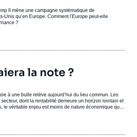
Trump II mène une campagne systématique de
ats-Unis qu’en Europe. Comment l'Europe peut-elle
ernance ?
aiera la note ?
n proie à une bulle relève aujourd’hui du lieu commun. Les
secteur, dont la rentabilité demeure un horizon lointain et
ois, le véritable enjeu est moins de nature économique que
’imposent à nos sociétés, dans un contexte géopolitique
dé.