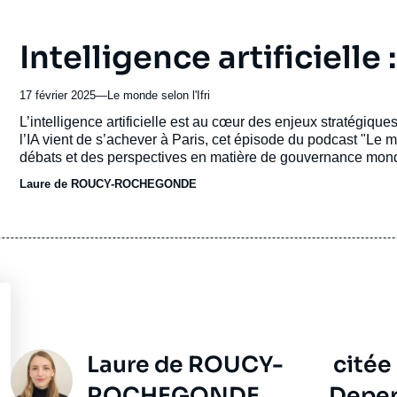
Intelligence artificiell
17 février 2025
—
Nom
Le monde selon l'Ifri
du
Accroche
L’intelligence artificielle est au cœur des enjeux stratégiqu
journal,
l’IA vient de s’achever à Paris, cet épisode du podcast "Le 
revue
débats et des perspectives en matière de gouvernance mondi
ou
Laure de ROUCY-ROCHEGONDE
émission
Photo
Laure de ROUCY-
citée
ROCHEGONDE,
Deper