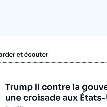
Ramses
Europe
R
S
Politique étrangère
Russie - Eurasie
D
T
Podcast
Afrique du Nord et Moyen-Orient
rder et écouter
Trump II contre la gouv
une croisade aux États-