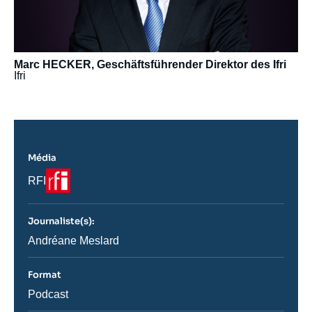
Marc HECKER, Geschäftsführender Direktor des Ifri
Ifri
Média
Logo
Nom
RFI
du
journal,
revue
Journaliste(s):
ou
émission
Journaliste
Andréane Meslard
Format
Catégorie
Podcast
journalistique