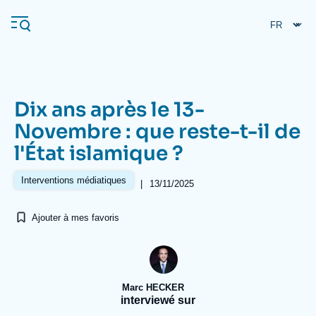
Aller
Panneau de gestion des cookies
au
contenu
principal
Dix ans après le 13-
Navigation
Novembre : que reste-t-il de
principale
l'État islamique ?
L'Ifri
Interventions médiatiques
|
13/11/2025
Analyses
Ajouter à mes favoris
À propos de l'Ifri
Recherches fréquentes
Événements
L'Ifri en bref
Proche-Orient
Marc HECKER
interviewé sur