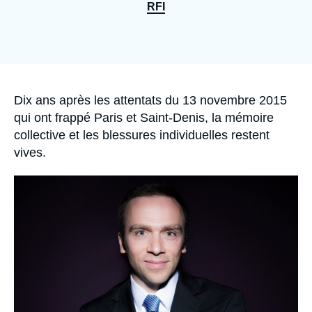
Se connecter
RFI
Nous soutenir
Accroche
Dix ans après les attentats du 13 novembre 2015
qui ont frappé Paris et Saint-Denis, la mémoire
collective et les blessures individuelles restent
vives.
Image
principale
médiatique