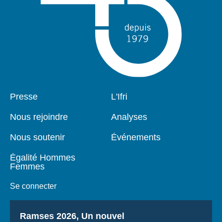
Pied
Presse
Navigation
L'Ifri
de
principale
page
Nous rejoindre
Analyses
Nous soutenir
Événements
Égalité Hommes
Femmes
Se connecter
Titre
Ramses 2026, Un nouvel