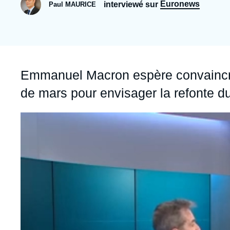
Jeudi 17 septembre 2026 17:30
Euronews
interviewé sur
Paul MAURICE
Partenariats et réseaux
Intelligence artificielle
Nous soutenir en tant que professionnel
Guerre en Ukraine
OTAN
Accroche
Emmanuel Macron espère convaincre
de mars pour envisager la refonte du
Image
principale
médiatique