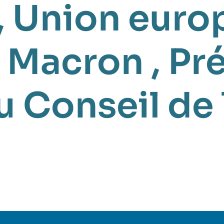
,
Union euro
 Macron
,
Pr
u Conseil de