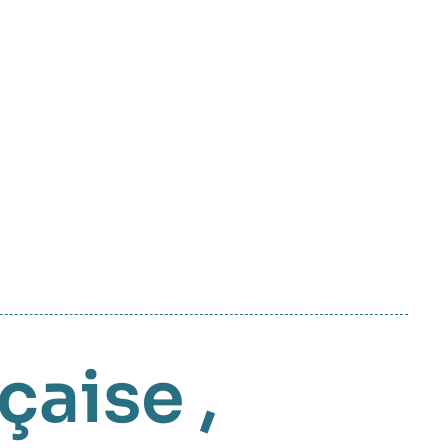
nçaise
,