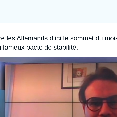
Ramses
Europe
R
S
Politique étrangère
Russie - Eurasie
D
T
Podcast
Afrique du Nord et Moyen-Orient
 les Allemands d’ici le sommet du moi
 fameux pacte de stabilité.