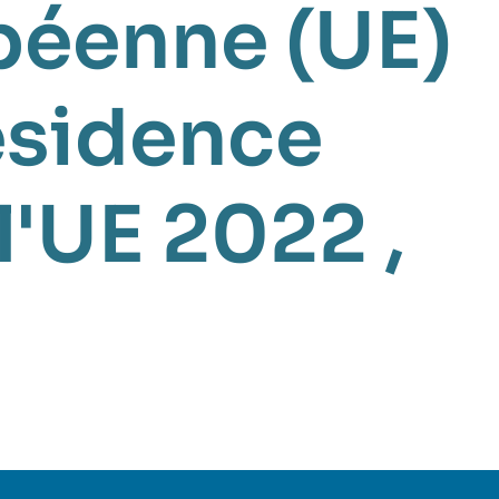
péenne (UE)
ésidence
 l'UE 2022
,