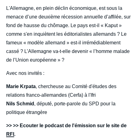
body
L'Allemagne, en plein déclin économique, est sous la
menace d’une deuxième récession annuelle d’affilée, sur
fond de hausse du chômage. Le pays est-il « Kaput »
comme s'en inquiètent les éditorialistes allemands ? Le
fameux « modèle allemand » est-il irrémédiablement
cassé ? L’Allemagne va-t-elle devenir « l’homme malade
de l’Union européenne » ?
Avec nos invités :
Marie Krpata
, chercheuse au Comité d'études des
relations franco-allemandes (Cerfa) à l'Ifri
Nils Schmid
, député, porte-parole du SPD pour la
politique étrangère
>> >> Ecouter le podcast de l'émission sur le site de
RFI
.