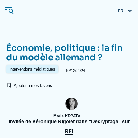
Aller
Panneau de gestion des cookies
au
contenu
principal
Économie, politique : la fin
Navigation
du modèle allemand ?
principale
L'Ifri
Interventions médiatiques
|
19/12/2024
Ajouter à mes favoris
Analyses
À propos de l'Ifri
Recherches fréquentes
Événements
L'Ifri en bref
Proche-Orient
Marie KRPATA
invitée de Véronique Rigolet dans "Decryptage" sur
RFI