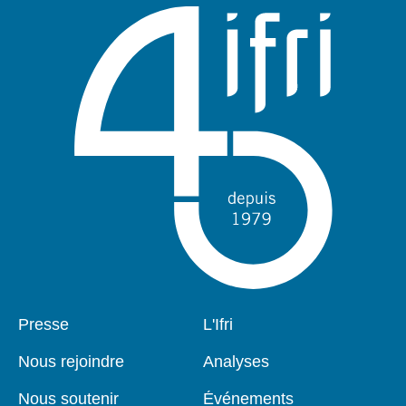
Pied
Presse
Navigation
L'Ifri
de
principale
page
Nous rejoindre
Analyses
Nous soutenir
Événements