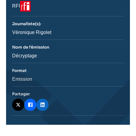
Logo
Nom
RFI
du
journal,
revue
Journaliste(s):
ou
émission
Journaliste
Véronique Rigolet
Nom de l'émission
Nom
Décryptage
de
l'émission
Format
Catégorie
Emission
journalistique
Partager