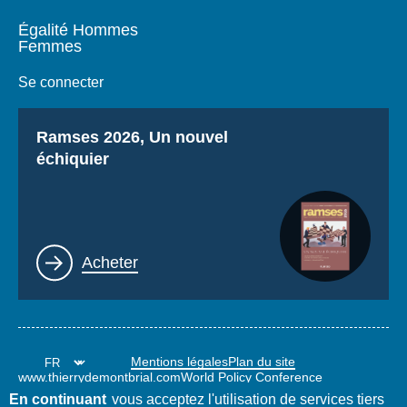
Égalité Hommes
Femmes
Se connecter
Titre
Ramses 2026, Un nouvel
échiquier
Lien
Acheter
Mentions légales
Plan du site
www.thierrydemontbrial.com
World Policy Conference
Blog Politique étrangère
En continuant
vous acceptez l'utilisation de services tiers