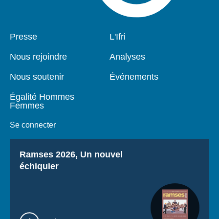
Pied
Presse
Navigation
L'Ifri
de
principale
page
Nous rejoindre
Analyses
Nous soutenir
Événements
Égalité Hommes
Femmes
Se connecter
Titre
Ramses 2026, Un nouvel
échiquier