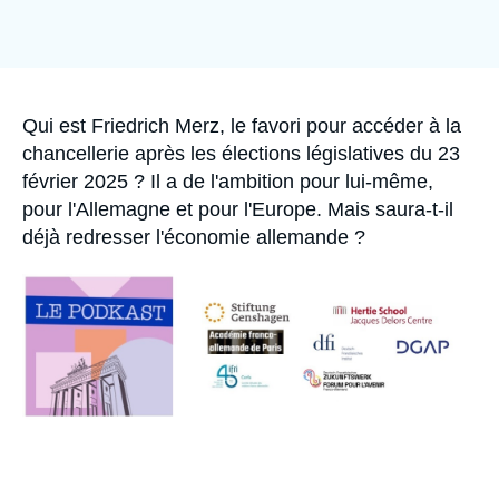
Se connecter
Nous soutenir
Accroche
Qui est Friedrich Merz, le favori pour accéder à la
chancellerie après les élections législatives du 23
février 2025 ? Il a de l'ambition pour lui-même,
pour l'Allemagne et pour l'Europe. Mais saura-t-il
déjà redresser l'économie allemande ?
Image
principale
médiatique
URL
de
Spotify