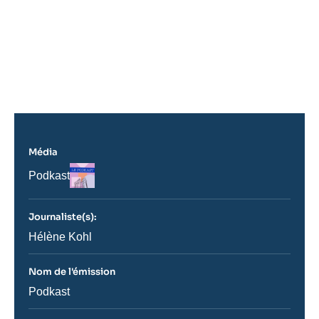
Média
Logo
Nom
Podkast
du
journal,
revue
Journaliste(s):
ou
émission
Journaliste
Hélène Kohl
Nom de l'émission
Nom
Podkast
de
l'émission