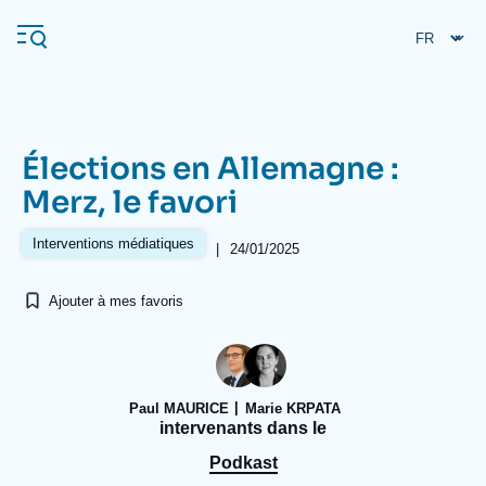
Aller
Panneau de gestion des cookies
au
contenu
principal
Élections en Allemagne :
Navigation
Merz, le favori
principale
L'Ifri
Interventions médiatiques
|
24/01/2025
Ajouter à mes favoris
Analyses
À propos de l'Ifri
Recherches fréquentes
Événements
L'Ifri en bref
Proche-Orient
Paul MAURICE
Marie KRPATA
intervenants dans le
Podkast