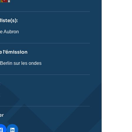
iste(s):
n
ste
e Aubron
 l'émission
 Berlin sur les ondes
on
t
ie
t
stique
er