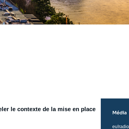
er le contexte de la mise en place
Média
Nom
eu!radi