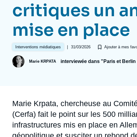
Jeudi 17 septembre 2026 17:30
critiques un a
Partenariats et réseaux
Intelligence artificielle
Nous soutenir en tant que professionnel
Guerre en Ukraine
mise en place
OTAN
|
31/03/2026
Interventions médiatiques
Ajouter à mes favo
interviewée dans "Paris et Berlin
Marie KRPATA
Accroche
Marie Krpata
, chercheuse au Comité
(Cerfa) fait le point sur les 500 mill
infrastructures mis en place en All
géopolitique et susciter un rebond d