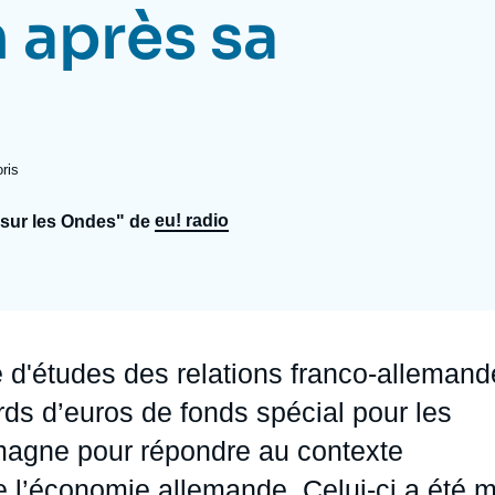
n après sa
Ramses
Europe
R
S
Politique étrangère
Russie - Eurasie
D
T
Podcast
Afrique du Nord et Moyen-Orient
ris
eu! radio
 sur les Ondes" de
 d'études des relations franco-allemand
iards d’euros de fonds spécial pour les
emagne pour répondre au contexte
e l’économie allemande. Celui-ci a été m