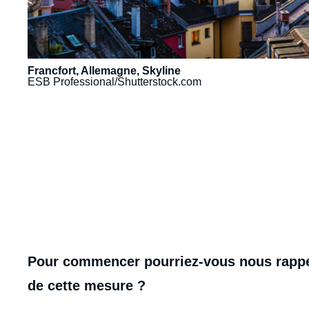
Francfort, Allemagne, Skyline
ESB Professional/Shutterstock.com
URL
de
Spotify
body
Pour commencer pourriez-vous nous rappel
de cette mesure ?