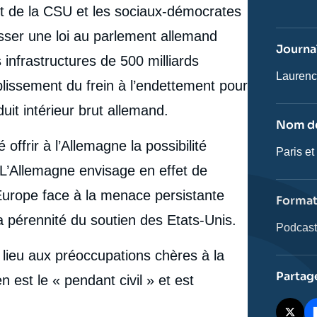
du
t de la CSU et les sociaux-démocrates
journal,
revue
asser une loi au parlement allemand
ou
Journal
émissio
 infrastructures de 500 milliards
Journali
Laurenc
plissement du frein à l’endettement pour
it intérieur brut allemand.
Nom de
offrir à l’Allemagne la possibilité
Nom
Paris et
de
. L’Allemagne envisage en effet de
l'émissi
Europe face à la menace persistante
Forma
a pérennité du soutien des Etats-Unis.
Catégor
Podcas
journali
lieu aux préoccupations chères à la
Partag
est le « pendant civil » et est