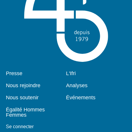
Pied
Presse
Navigation
L'Ifri
de
principale
page
Nous rejoindre
Analyses
Nous soutenir
Événements
Égalité Hommes
Femmes
Se connecter