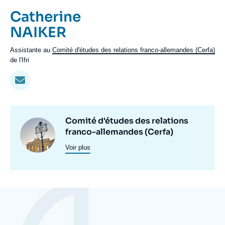
Se connecter
Prénom
Catherine
de
Nom
NAIKER
Nous soutenir
l'expert
de
Intitulé
Assistante au
Comité d'études des relations franco-allemandes (Cerfa)
l'expert
du
de l'Ifri
poste
Centres
Comité d'études des relations
Image
et
franco-allemandes (Cerfa)
principale
programmes
Voir plus
de
recherche
Eléments
a
la
une