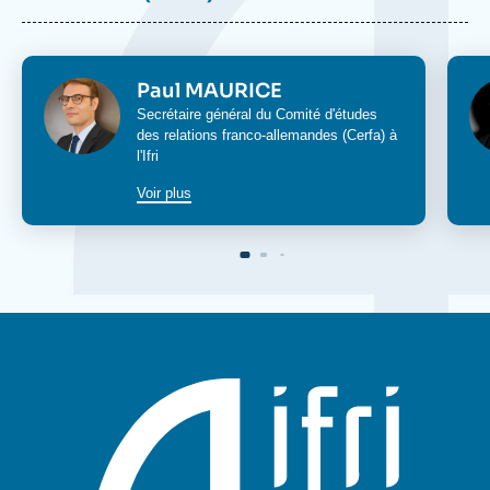
Image
Im
Paul MAURICE
Secrétaire général du
Comité d'études
des relations franco-allemandes (Cerfa)
à
l'Ifri
Voir plus