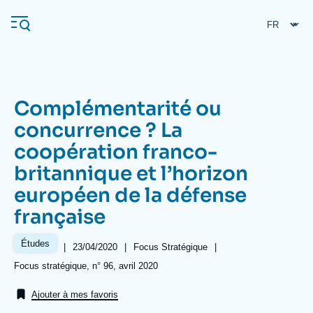
Aller
Panneau de gestion des cookies
au
contenu
principal
Complémentarité ou
Navigation
concurrence ? La
principale
coopération franco-
L'Ifri
britannique et l’horizon
européen de la défense
Analyses
française
À propos de l'Ifri
Recherches fréquentes
Études
Événements
|
Date
23/04/2020
|
Référence
Focus Stratégique
|
L'Ifri en bref
Proche-Orient
de
taxonomie
Références
Focus stratégique, n° 96, avril 2020
publication
collections
Ajouter à mes favoris