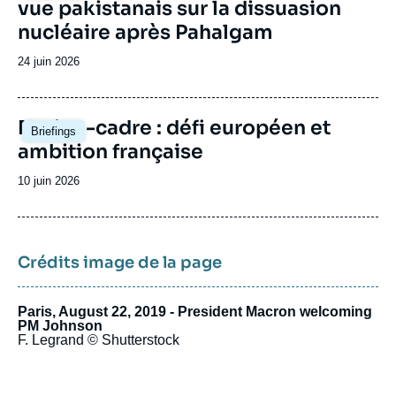
vue pakistanais sur la dissuasion
nucléaire après Pahalgam
Date
24 juin 2026
de
publication
Image
Nation-cadre : défi européen et
Briefings
principale
ambition française
Date
10 juin 2026
de
publication
Crédits image de la page
Paris, August 22, 2019 - President Macron welcoming
PM Johnson
F. Legrand © Shutterstock