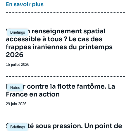
pôle unique de recherche et d’influence sur le
En savoir plus
débat de défense national et international.
Image
Vers un renseignement spatial
Briefings
principale
accessible à tous ? Le cas des
frappes iraniennes du printemps
2026
Date
15 juillet 2026
de
publication
Image
Lutter contre la flotte fantôme. La
Notes
principale
France en action
Date
29 juin 2026
de
publication
Image
Stabilité sous pression. Un point de
Briefings
principale