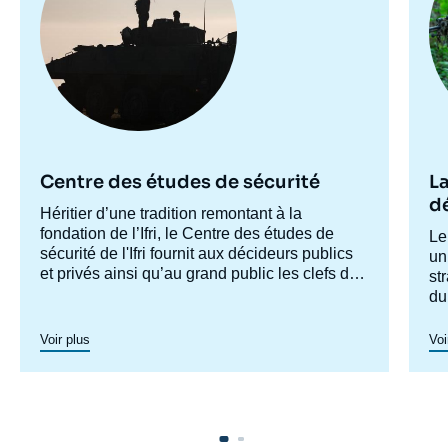
Centre des études de sécurité
La
d
Accroche
Héritier d’une tradition remontant à la
centre
fondation de l’Ifri, le Centre des études de
Ac
Le
sécurité de l'Ifri fournit aux décideurs publics
ce
un
et privés ainsi qu’au grand public les clefs de
st
compréhension des rapports de force et des
du
modes de conflictualité contemporains et à
st
venir. Par son positionnement à la jointure du
as
Voir plus
Voi
politique et de l’opérationnel, la crédibilité de
fe
son équipe civilo-militaire et la diffusion large
po
de ses publications en français et en anglais,
po
le Centre des études de sécurité constitue
et
dans le paysage français des
think tanks
un
su