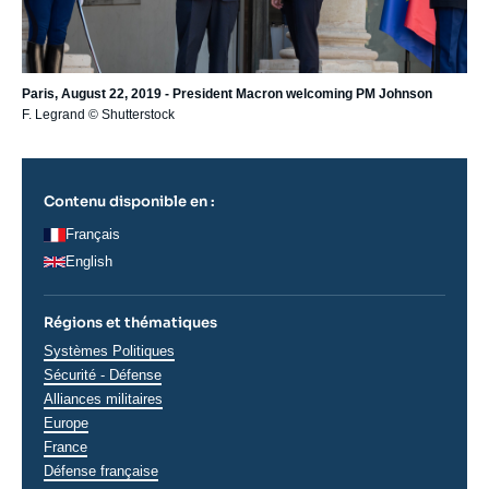
Paris, August 22, 2019 - President Macron welcoming PM Johnson
F. Legrand © Shutterstock
Contenu disponible en :
Français
English
Régions et thématiques
Thématiques
Systèmes Politiques
analyses
Sécurité - Défense
Alliances militaires
Régions
Europe
France
Défense française