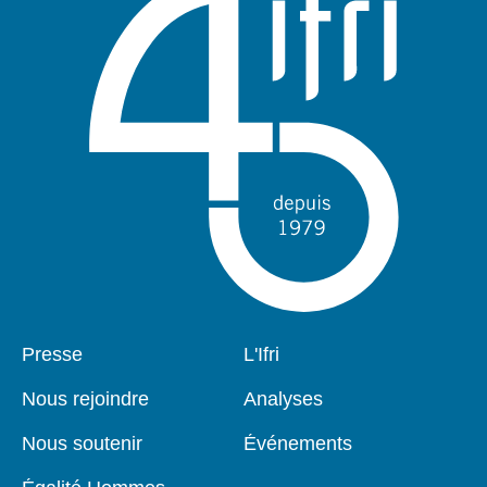
Pied
Presse
Navigation
L'Ifri
de
principale
page
Nous rejoindre
Analyses
Nous soutenir
Événements