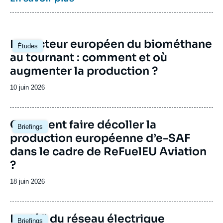
puissances comme les Etats-Unis, la Chine
ou l’Inde. Il offre une expertise reconnue,
enrichie de collaborations internationales et
d'événements à Paris et à Bruxelles,
Image
Le secteur européen du biométhane
notamment.
Études
principale
au tournant : comment et où
augmenter la production ?
Date
10 juin 2026
de
publication
Image
Comment faire décoller la
Briefings
principale
production européenne d’e-SAF
dans le cadre de ReFuelEU Aviation
?
Date
18 juin 2026
de
publication
Image
Le défi du réseau électrique
Briefings