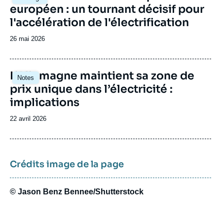
principale
européen : un tournant décisif pour
l'accélération de l'électrification
Date
26 mai 2026
de
publication
Image
L’Allemagne maintient sa zone de
Notes
principale
prix unique dans l’électricité :
implications
Date
22 avril 2026
de
publication
Crédits image de la page
© Jason Benz Bennee/Shutterstock