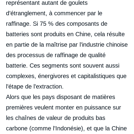
représentant autant de goulets
d’étranglement, à commencer par le
raffinage. Si 75 % des composants de
batteries sont produits en Chine, cela résulte
en partie de la maîtrise par l’industrie chinoise
Image
de
des processus de raffinage de qualité
couverture
de
la
batterie. Ces segments sont souvent aussi
publication
complexes, énergivores et capitalistiques que
l’étape de l’extraction.
Raphaël DANINO-PERRAUD, «
Alors que les pays disposant de matières
Géoéconomie des chaînes de valeur : les
premières veulent monter en puissance sur
matières premières minérales de la filière
batterie », Études, Ifri, 31 août 2021.
les chaînes de valeur de produits bas
Copier
carbone (comme l’Indonésie), et que la Chine