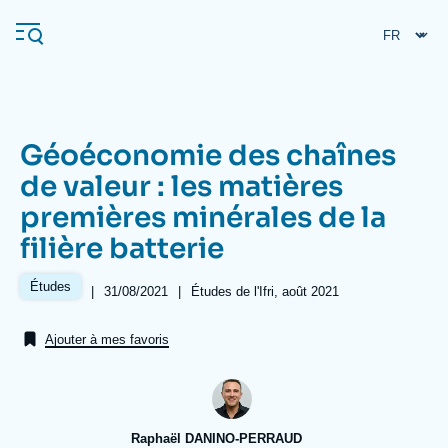
Aller
Panneau de gestion des cookies
au
contenu
principal
Géoéconomie des chaînes
Navigation
de valeur : les matières
principale
premières minérales de la
L'Ifri
filière batterie
Analyses
Études
|
Date
31/08/2021
|
Références
Études de l'Ifri, août 2021
de
À propos de l'Ifri
Recherches fréquentes
publication
Ajouter à mes favoris
Événements
L'Ifri en bref
Proche-Orient
Raphaël DANINO-PERRAUD