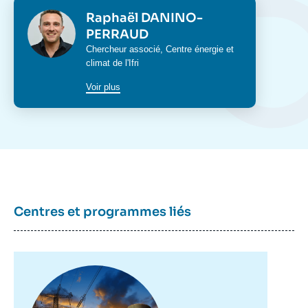
Photo
Raphaël DANINO-
PERRAUD
Intitulé
Chercheur associé,
Centre énergie et
du
climat
de l'Ifri
poste
Voir plus
Centres et programmes liés
Image
principale