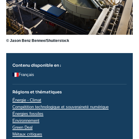
© Jason Benz Bennee/Shutterstock
Contenu disponible en :
Français
Régions et thématiques
Thématiques
Énergie - Climat
analyses
Compétition technologique et souveraineté numérique
Énergies fossiles
Environnement
Green Deal
Métaux critiques