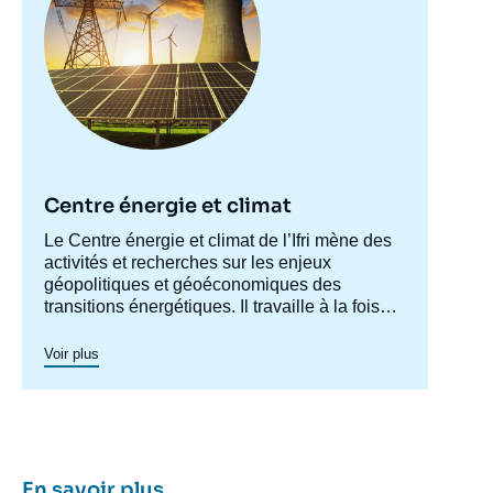
Centre énergie et climat
Accroche
Le Centre énergie et climat de l’Ifri mène des
centre
activités et recherches sur les enjeux
géopolitiques et géoéconomiques des
transitions énergétiques. Il travaille à la fois
sur les enjeux de sécurité énergétique, de
compétitivité, de maîtrise des chaînes de
Voir plus
valeur, et d'acceptabilité. Spécialisé dans
l’étude des politiques européennes de
l’énergie et du climat, et des marchés de
l’énergie en Europe et dans le monde, ses
travaux portent aussi sur les stratégies
énergétiques et climatiques des grandes
En savoir plus