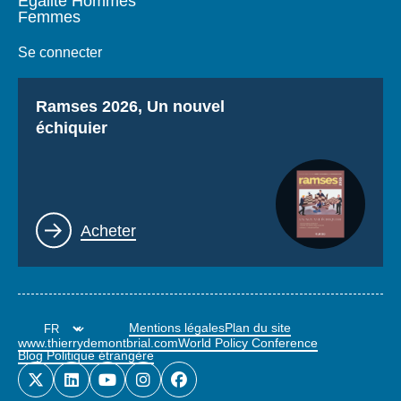
Égalité Hommes
Femmes
Se connecter
Titre
Ramses 2026, Un nouvel
échiquier
Lien
Acheter
Mentions légales
Plan du site
www.thierrydemontbrial.com
World Policy Conference
Blog Politique étrangère