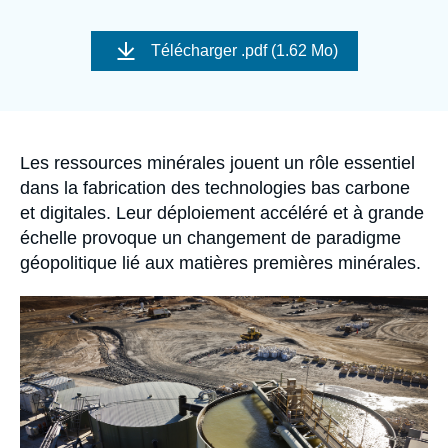
Se connecter
Image
de
Télécharger
.pdf (1.62 Mo)
Nous soutenir
couverture
de
la
publication
Accroche
Les ressources minérales jouent un rôle essentiel
dans la fabrication des technologies bas carbone
et digitales. Leur déploiement accéléré et à grande
échelle provoque un changement de paradigme
géopolitique lié aux matières premières minérales.
Image
principale