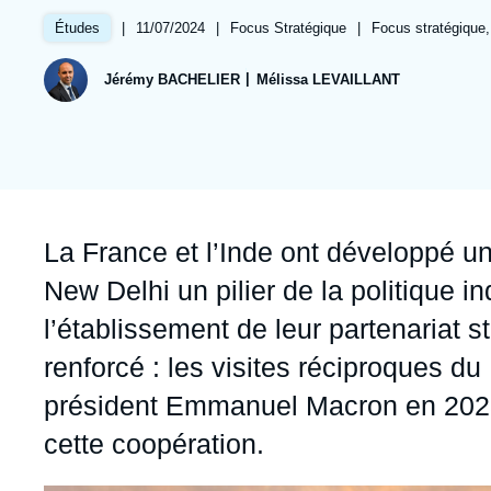
Jeudi 17 septembre 2026 17:30
Partenariats et réseaux
Intelligence artificielle
|
Date
11/07/2024
|
Référence
Focus Stratégique
|
Références
Focus stratégique, I
Études
de
taxonomie
Nous soutenir en tant que professionnel
Guerre en Ukraine
publication
collections
Jérémy BACHELIER
Mélissa LEVAILLANT
OTAN
Accroche
La France et l’Inde ont développé un
New Delhi un pilier de la politique i
l’établissement de leur partenariat s
renforcé : les visites réciproques d
président Emmanuel Macron en 2023
cette coopération.