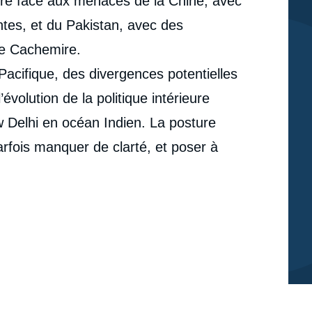
faire face aux menaces de la Chine, avec
un partenaire incontournable pour la France dans
l'Indo-Pacifique ? », Études, Focus Stratégique, Ifri, 11
antes, et du Pakistan, avec des
cation
juillet 2024.
Copier
le Cachemire.
acifique, des divergences potentielles
volution de la politique intérieure
w Delhi en océan Indien. La posture
arfois manquer de clarté, et poser à