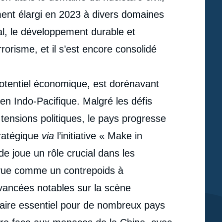
ement élargi en 2023 à divers domaines
al, le développement durable et
rrorisme, et il s’est encore consolidé
potentiel économique, est dorénavant
n Indo-Pacifique. Malgré les défis
es tensions politiques, le pays progresse
ratégique
via
l’initiative « Make in
de joue un rôle crucial dans les
 vue comme un contrepoids à
 avancées notables sur la scène
e
enaire essentiel pour de nombreux pays
Jérémy BACHELIER, Mélissa LEVAILLANT, « L'Inde,
erture