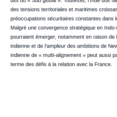
dits du « Sud global ». Toutefois, l’Inde doit 
de
la
des tensions territoriales et maritimes croiss
publi
préoccupations sécuritaires constantes dans 
Malgré une convergence stratégique en Indo-P
pourraient émerger, notamment en raison de l’é
indienne et de l’ampleur des ambitions de Ne
indienne de « multi-alignement » peut aussi p
terme des défis à la relation avec la France.