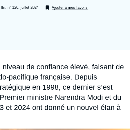
Ramses
Europe
R
S
fri, n° 120, juillet 2024
Ajouter à mes favoris
Politique étrangère
Russie - Eurasie
D
T
Podcast
Afrique du Nord et Moyen-Orient
 niveau de confiance élevé, faisant de
ndo-pacifique française. Depuis
tratégique en 1998, ce dernier s’est
u Premier ministre Narendra Modi et du
 et 2024 ont donné un nouvel élan à