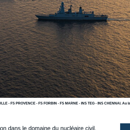
LE - FS PROVENCE - FS FORBIN - FS MARNE - INS TEG - INS CHENNAI. Au larg
on dans le domaine du nucléaire civil,