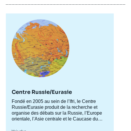
Image
principale
Image
de
couverture
de
la
publication
Centre Russie/Eurasie
Pascal GROUIEZ, « OMC : quel impact pour
Accroche
Fondé en 2005 au sein de l’Ifri, le Centre
le secteur agricole russe ? », Études,
centre
Russie/Eurasie produit de la recherche et
Russie.Eurasie.Reports, Ifri, 31 décembre
organise des débats sur la Russie, l’Europe
2012.
orientale, l’Asie centrale et le Caucase du
Copier
Sud. Il a pour objectif de comprendre et
d'anticiper l'évolution de cette zone