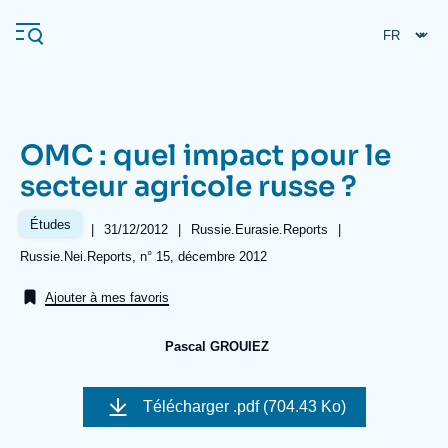
Aller
Panneau de gestion des cookies
au
contenu
principal
OMC : quel impact pour le
Navigation
secteur agricole russe ?
principale
L'Ifri
Études
|
Date
31/12/2012
|
Référence
Russie.Eurasie.Reports
|
de
taxonomie
Références
Russie.Nei.Reports, n° 15, décembre 2012
publication
collections
Analyses
Ajouter à mes favoris
À propos de l'Ifri
Recherches fréquentes
Pascal GROUIEZ
Événements
L'Ifri en bref
Proche-Orient
Image
de
Télécharger
.pdf (704.43 Ko)
couverture
de