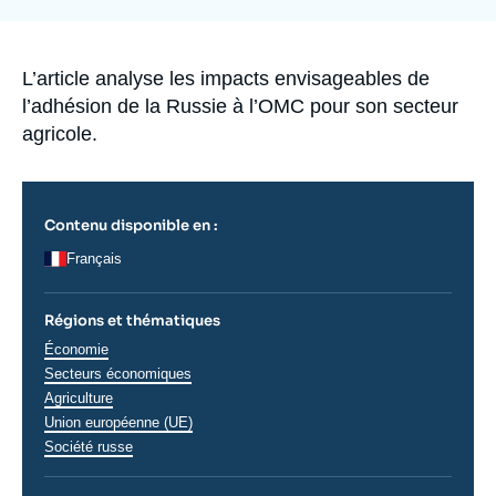
la
Se connecter
publication
Nous soutenir
Accroche
L’article analyse les impacts envisageables de
l’adhésion de la Russie à l’OMC pour son secteur
agricole.
Contenu disponible en :
Français
Régions et thématiques
Thématiques
Économie
analyses
Secteurs économiques
Agriculture
Union européenne (UE)
Régions
Société russe