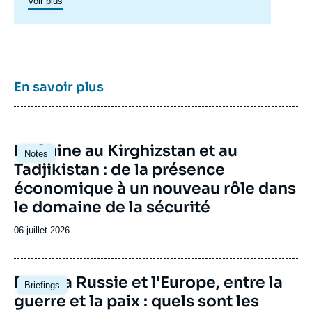
Voir plus
géographique complexe en pleine mutation
pour enrichir le débat public en France et en
Europe, et pour aider à la décision
stratégique, politique et économique.
En savoir plus
Image
La Chine au Kirghizstan et au
Notes
principale
Tadjikistan : de la présence
économique à un nouveau rôle dans
le domaine de la sécurité
Date
06 juillet 2026
de
publication
Image
Entre la Russie et l'Europe, entre la
Briefings
principale
guerre et la paix : quels sont les