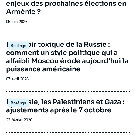
enjeux des prochaines élections en
Arménie ?
Date
05 juin 2026
de
publication
Image
Le miroir toxique de la Russie :
Briefings
principale
comment un style politique qui a
affaibli Moscou érode aujourd'hui la
puissance américaine
Date
07 avril 2026
de
publication
Image
La Russie, les Palestiniens et Gaza :
Briefings
principale
ajustements après le 7 octobre
Date
23 février 2026
de
publication