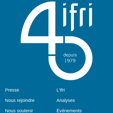
Pied
Presse
Navigation
L'Ifri
de
principale
page
Nous rejoindre
Analyses
Nous soutenir
Événements