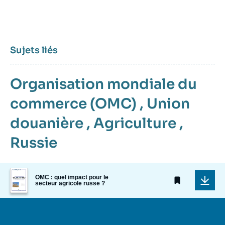
Sujets liés
Organisation mondiale du
commerce (OMC)
,
Union
douanière
,
Agriculture
,
Russie
Image
OMC : quel impact pour le
de
secteur agricole russe ?
couverture
de
la
publication