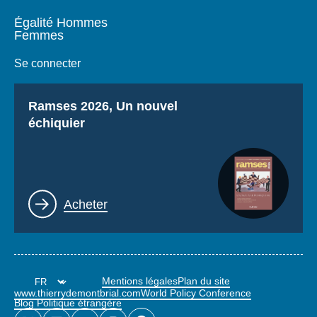
Égalité Hommes
Femmes
Se connecter
Titre
Ramses 2026, Un nouvel
échiquier
Lien
Acheter
Mentions légales
Plan du site
www.thierrydemontbrial.com
World Policy Conference
Blog Politique étrangère