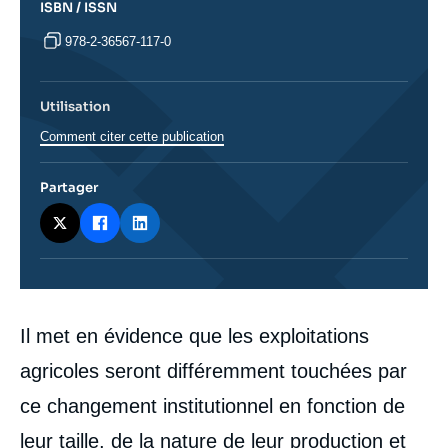
ISBN / ISSN
978-2-36567-117-0
Utilisation
Comment citer cette publication
Partager
Corps
Il met en évidence que les exploitations
analyses
agricoles seront différemment touchées par
ce changement institutionnel en fonction de
leur taille, de la nature de leur production et