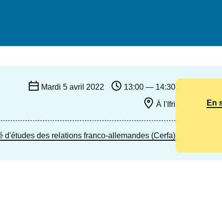
Ramses
Europe
R
S
Politique étrangère
Russie - Eurasie
D
T
Podcast
Afrique du Nord et Moyen-Orient
Mardi 5 avril 2022
13:00 — 14:30
En 
À l'Ifri
 d'études des relations franco-allemandes (Cerfa)