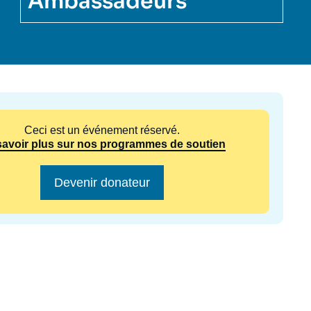
Ambassadeurs
ecrutement
écurité - Défense
Image
ocuments de référence
echnologie
Ceci est un événement réservé.
savoir plus sur nos programmes de soutien
Devenir donateur