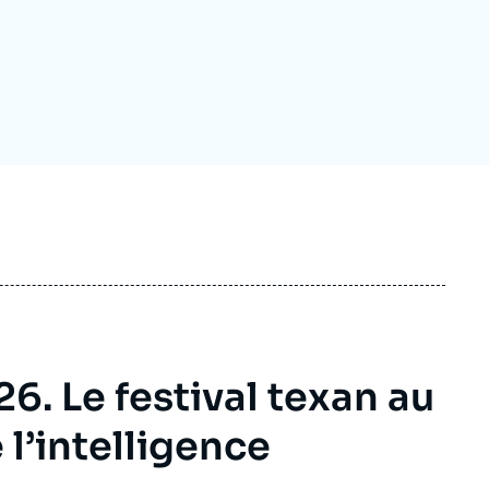
ecrutement
écurité - Défense
ocuments de référence
echnologie
. Le festival texan au
 l’intelligence