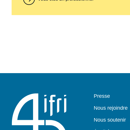
Pied
Presse
de
page
Nous rejoindre
Nous soutenir