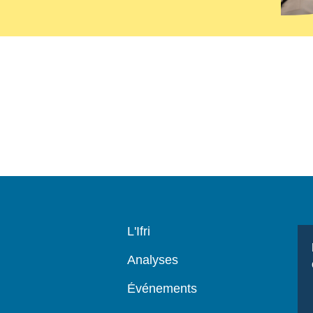
Navigation
L'Ifri
principale
Analyses
Événements