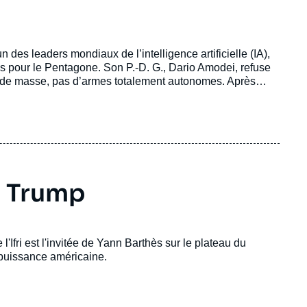
n des leaders mondiaux de l’intelligence artificielle (IA),
s pour le Pentagone. Son P.-D. G., Dario Amodei, refuse
e de masse, pas d’armes totalement autonomes. Après
 fédérales. Dans la foulée, OpenAI, son principal
n promettant de ne pas permettre un usage létal
d Trump
 l'Ifri est l'invitée de Yann Barthès sur le plateau du
 puissance américaine.