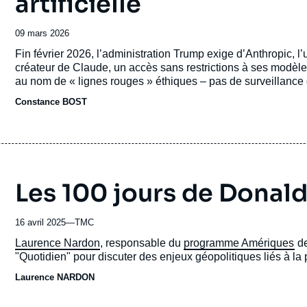
artificielle
Date
09 mars 2026
de
Accroche
Fin février 2026, l’administration Trump exige d’Anthropic, l’u
publication
créateur de Claude, un accès sans restrictions à ses modèle
au nom de « lignes rouges » éthiques – pas de surveillanc
l’échec de négociations, Anthropic se voit exclu des agences
Constance BOST
concurrent, signe avec le département de la Défense, tout e
autonome.
Les 100 jours de Donal
16 avril 2025
—
Nom
TMC
du
Accroche
Laurence Nardon
, responsable du
programme Amériques
de
journal,
"Quotidien" pour discuter des enjeux géopolitiques liés à la
revue
Laurence NARDON
ou
émission