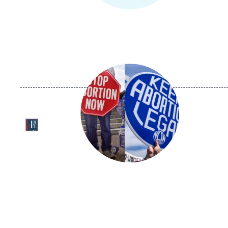
Image
principale
médiatique
Logo