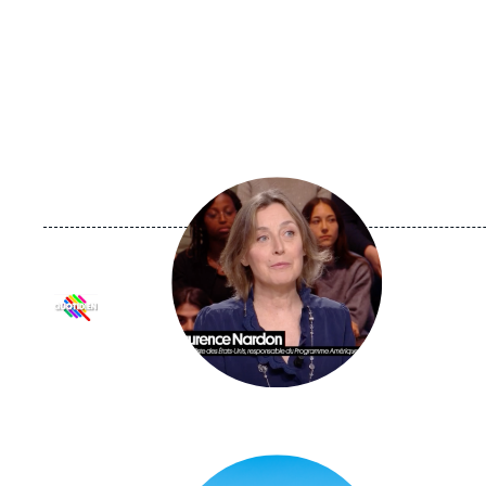
Image
principale
médiatique
Logo
Image
principale