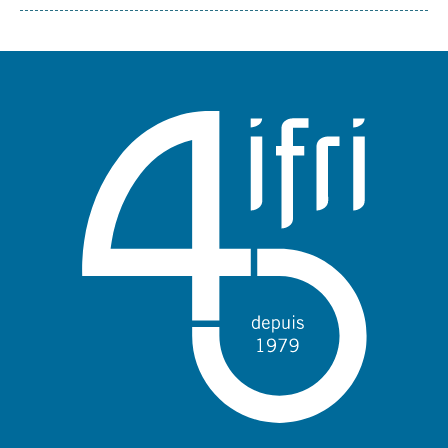
Sujets
associés
mots
clés
géographiques
et
thématiques