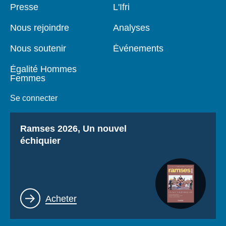
Pied
Presse
Navigation
L'Ifri
de
principale
page
Nous rejoindre
Analyses
Nous soutenir
Événements
Égalité Hommes
Femmes
Se connecter
Titre
Ramses 2026, Un nouvel
échiquier
Lien
Acheter