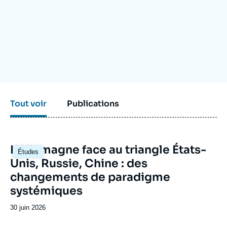
Se connecter
Nous soutenir
Tout voir
Publications
Image
L’Allemagne face au triangle États-
Études
principale
Unis, Russie, Chine : des
changements de paradigme
systémiques
Date
30 juin 2026
de