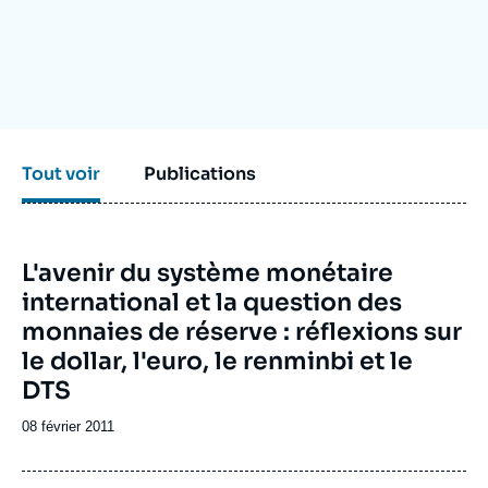
Se connecter
Nous soutenir
Tout voir
Publications
Image
L'avenir du système monétaire
de
international et la question des
couverture
de
monnaies de réserve : réflexions sur
la
publication
le dollar, l'euro, le renminbi et le
DTS
Date
08 février 2011
de
publication