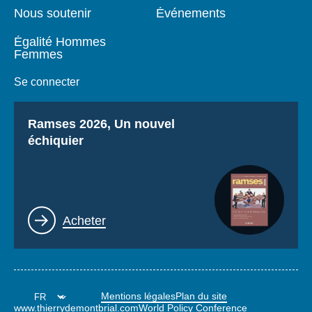
Nous soutenir
Événements
Égalité Hommes
Femmes
Se connecter
Titre
Ramses 2026, Un nouvel
échiquier
Lien
Acheter
Mentions légales
Plan du site
www.thierrydemontbrial.com
World Policy Conference