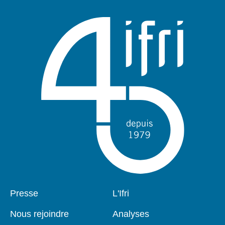
Pied
Presse
Navigation
L'Ifri
de
principale
page
Nous rejoindre
Analyses