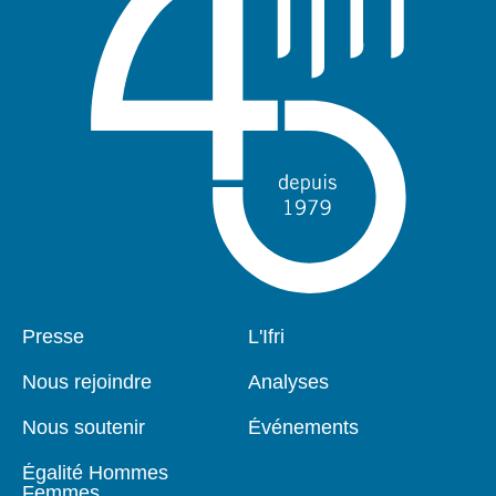
Pied
Presse
Navigation
L'Ifri
de
principale
page
Nous rejoindre
Analyses
Nous soutenir
Événements
Égalité Hommes
Femmes