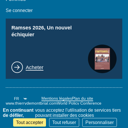
Se connecter
Titre
Ramses 2026, Un nouvel
échiquier
Lien
Acheter
Mentions légales
Plan du site
www.thierrydemontbrial.com
World Policy Conference
Blog Politique étrangère
En continuant
vous acceptez l'utilisation de services tiers
de défiler,
pouvant installer des cookies
Tout accepter
Tout refuser
Personnaliser